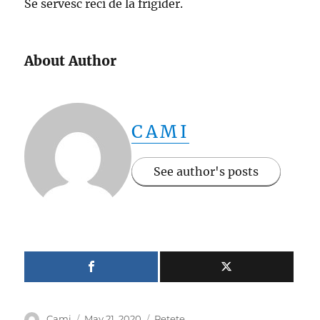
Se servesc reci de la frigider.
About Author
CAMI
See author's posts
Author
Posted
Categories
Cami
May 21, 2020
Retete