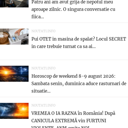
Patru ani am avut grija de nepotul meu
aproape zilnic. O singura conversatie cu
fiica...
NOUTATI.INFO
Pui OTET in masina de spalat? Locul SECRET
in care trebuie turnat ca sa ai...
NOUTATI.INFO
Horoscop de weekend 8-9 august 2026:
Sambata senin, duminica aduce rasturnari de
situatie…
NOUTATI.INFO
VREMEA O IA RAZNA în România! După
CANICULA EXTREMĂ vin FURTUNI