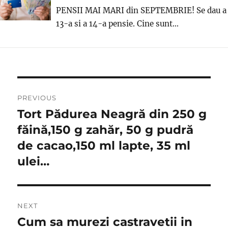
PENSII MAI MARI din SEPTEMBRIE! Se dau a
13-a si a 14-a pensie. Cine sunt...
Post
PREVIOUS
navigation
Tort Pădurea Neagră din 250 g
Previous
post:
făină,150 g zahăr, 50 g pudră
de cacao,150 ml lapte, 35 ml
ulei…
NEXT
Cum sa murezi castravetii in
Next