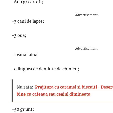
-600 gr cartofi;
Advertisement
-3 cani de lapte;
-3 oua;
Advertisement
-1 cana faina;
-o lingura de deminte de chimen;
Nu rata:
Prajitura cu caramel si biscuiti- Dese
bine cu cafeaua sau ceaiul dimineata
-50 gr unt;