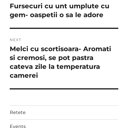
navigation
Fursecuri cu unt umplute cu
Previous
post:
gem- oaspetii o sa le adore
NEXT
Melci cu scortisoara- Aromati
Next
post:
si cremosi, se pot pastra
cateva zile la temperatura
camerei
Retete
Events