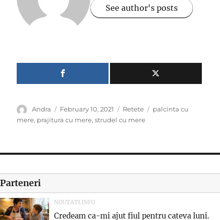
See author's posts
Author
Posted
Categories
Tags
Andra
February 10, 2021
Retete
palcinta cu
on
mere
,
prajitura cu mere
,
strudel cu mere
Parteneri
NOUTATI.INFO
Credeam ca-mi ajut fiul pentru cateva luni.