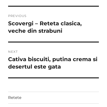
Post
PREVIOUS
navigation
Scovergi – Reteta clasica,
Previous
post:
veche din strabuni
NEXT
Cativa biscuiti, putina crema si
Next
post:
desertul este gata
Retete