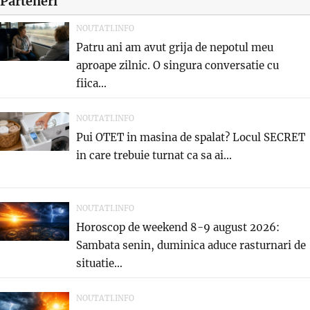
Parteneri
NOUTATI.INFO
Patru ani am avut grija de nepotul meu
aproape zilnic. O singura conversatie cu
fiica...
NOUTATI.INFO
Pui OTET in masina de spalat? Locul SECRET
in care trebuie turnat ca sa ai...
NOUTATI.INFO
Horoscop de weekend 8-9 august 2026:
Sambata senin, duminica aduce rasturnari de
situatie…
NOUTATI.INFO