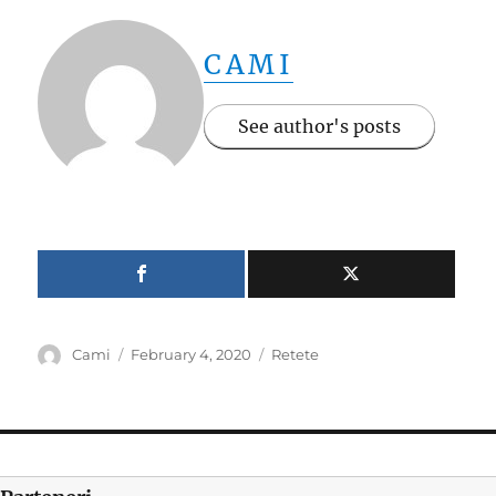
CAMI
See author's posts
Author
Posted
Categories
Cami
February 4, 2020
Retete
on