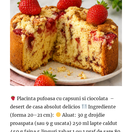
Placinta pufoasa cu capsuni si ciocolata –
desert de casa absolut delicios
Ingrediente
(forma 20–21 cm):
Aluat: 30 g drojdie
proaspata (sau 9 g uscata) 250 ml lapte caldut
450 g faina 5 linguri zahar 1 ou 1 praf de sare 80