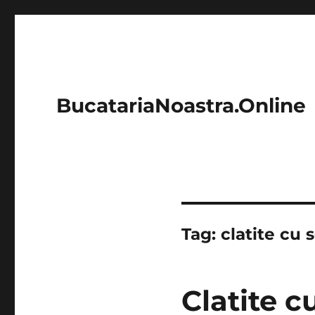
BucatariaNoastra.Online
Tag:
clatite cu 
Clatite c