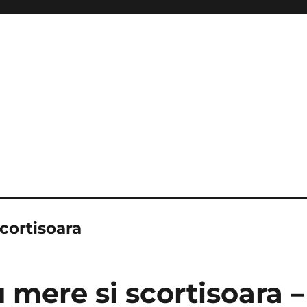
scortisoara
u mere si scortisoara