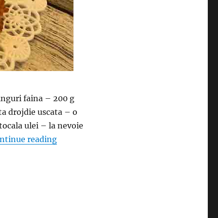
inguri faina – 200 g
ta drojdie uscata – o
tocala ulei – la nevoie
“Clatite cu mere si scortisoara – Aromate 
ntinue reading