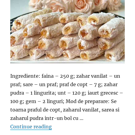
Ingrediente: faina – 250 g; zahar vanilat – un
praf; sare – un praf; praf de copt – 7 g; zahar
pudra – 1 lingurita; unt – 120 g; iaurt grecesc –
100 g; gem – 2 linguri; Mod de preparare: Se
toarna praful de copt, zaharul vanilat, sarea si
zaharul pudra intr-un bol cu …
“Fursecuri cu iaurt grecesc umplut
Continue reading