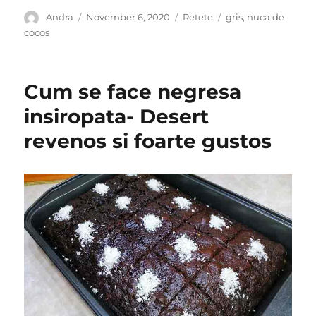
Author
Posted
Categories
Tags
Andra
November 6, 2020
Retete
gris
,
nuca de
on
cocos
Cum se face negresa
insiropata- Desert
revenos si foarte gustos