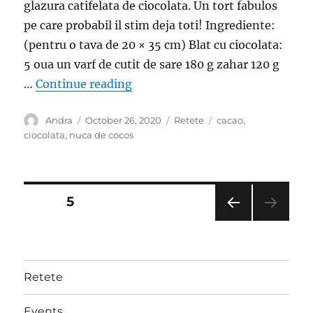
glazura catifelata de ciocolata. Un tort fabulos
pe care probabil il stim deja toti! Ingrediente:
(pentru o tava de 20 × 35 cm) Blat cu ciocolata:
5 oua un varf de cutit de sare 180 g zahar 120 g
“Prajitura de cacao acoperita cu 
…
Continue reading
Author
Posted
Categories
Tags
Andra
October 26, 2020
Retete
cacao
,
on
ciocolata
,
nuca de cocos
Posts
PAGE
5
PRE
pagination
VIOU
S
PAG
Retete
E
Events