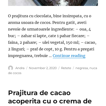
O prajitura cu ciocolata, bine insiropata, cu o
aroma usoara de cocos. Pentru gatit, aveti
nevoie de urmatoarele ingrediente: – oua, 4
buc; – zahar si lapte, cate 1 pahar fiecare; –
faina, 2 pahare; – ulei vegetal, 150 ml; – cacao,
2 linguri; – praf de copt, 10 g. Pentru a pregati
“Cum se fa
impregnarea, trebuie …
Continue reading
Author
Posted
Categories
Tags
Andra
November 2, 2020
Retete
negresa
,
nuca
on
de cocos
Prajitura de cacao
acoperita cu o crema de