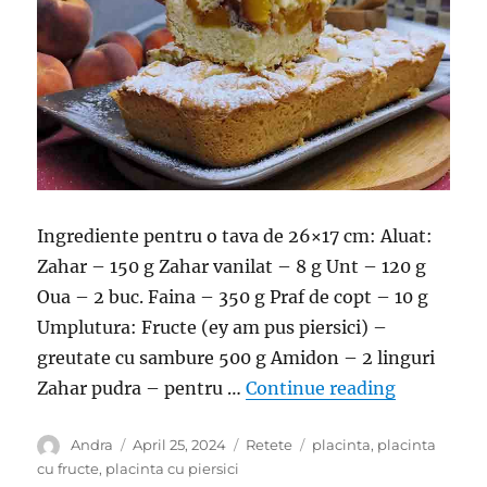
Ingrediente pentru o tava de 26×17 cm: Aluat:
Zahar – 150 g Zahar vanilat – 8 g Unt – 120 g
Oua – 2 buc. Faina – 350 g Praf de copt – 10 g
Umplutura: Fructe (ey am pus piersici) –
greutate cu sambure 500 g Amidon – 2 linguri
“Placinta 
Zahar pudra – pentru …
Continue reading
Author
Posted
Categories
Tags
Andra
April 25, 2024
Retete
placinta
,
placinta
on
cu fructe
,
placinta cu piersici