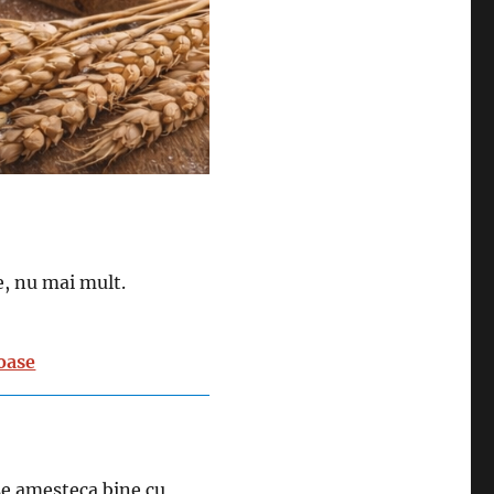
, nu mai mult.
toase
 se amesteca bine cu