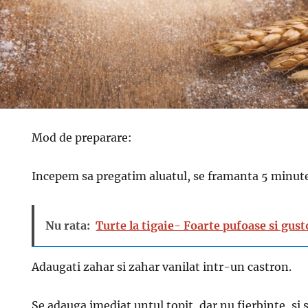
Mod de preparare:
Incepem sa pregatim aluatul, se framanta 5 minute
Nu rata:
Turte la tigaie- Foarte pufoase si gus
Adaugati zahar si zahar vanilat intr-un castron.
Se adauga imediat untul topit, dar nu fierbinte, si