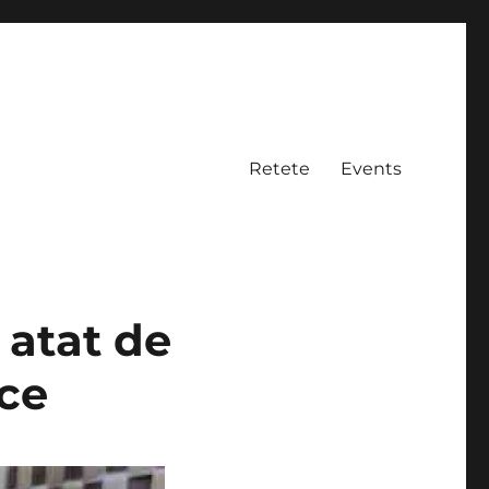
Retete
Events
 atat de
ace