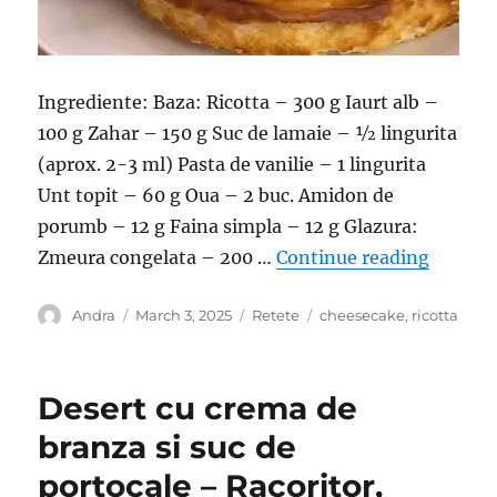
Ingrediente: Baza: Ricotta – 300 g Iaurt alb –
100 g Zahar – 150 g Suc de lamaie – ½ lingurita
(aprox. 2-3 ml) Pasta de vanilie – 1 lingurita
Unt topit – 60 g Oua – 2 buc. Amidon de
porumb – 12 g Faina simpla – 12 g Glazura:
“Cheese
Zmeura congelata – 200 …
Continue reading
Author
Posted
Categories
Tags
Andra
March 3, 2025
Retete
cheesecake
,
ricotta
on
Desert cu crema de
branza si suc de
portocale – Racoritor,