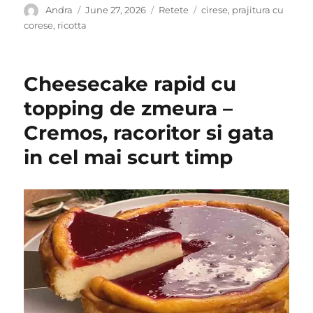
Author
Posted
Categories
Tags
Andra
June 27, 2026
Retete
cirese
,
prajitura cu
on
corese
,
ricotta
Cheesecake rapid cu
topping de zmeura –
Cremos, racoritor si gata
in cel mai scurt timp