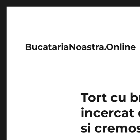
BucatariaNoastra.Online
Tort cu b
incercat 
si cremo