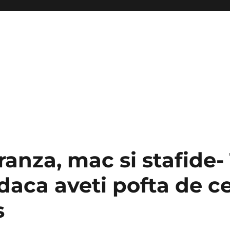
ranza, mac si stafide-
daca aveti pofta de c
s