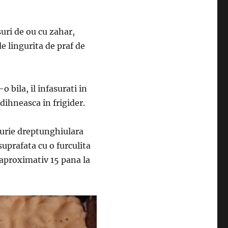
suri de ou cu zahar,
e lingurita de praf de
o bila, il infasurati in
odihneasca in frigider.
rfurie dreptunghiulara
suprafata cu o furculita
e aproximativ 15 pana la