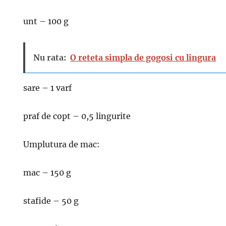
unt – 100 g
Nu rata:
O reteta simpla de gogosi cu lingura
sare – 1 varf
praf de copt – 0,5 lingurite
Umplutura de mac:
mac – 150 g
stafide – 50 g