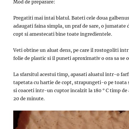
Mod de preparare:
Pregatiti mai intai blatul. Bateti cele doua galbenu
adaugati faina simpla, un praf de sare, o jumatate d
copt si amestecati bine toate ingredientele.
Veti obtine un aluat dens, pe care il rostogoliti intr-
folie de plastic si il puneti aproximativ o ora sa se 
La sfarsitul acestui timp, apasati aluatul intr-o fa
tapetata cu hartie de copt, strapungeti-o pe toata 
si coaceti intr-un cuptor incalzit la 180 ° C timp d
20 de minute.