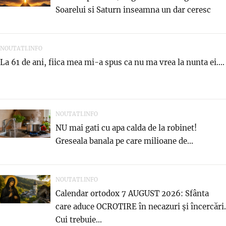
Soarelui si Saturn inseamna un dar ceresc
NOUTATI.INFO
La 61 de ani, fiica mea mi-a spus ca nu ma vrea la nunta ei....
NOUTATI.INFO
NU mai gati cu apa calda de la robinet!
Greseala banala pe care milioane de...
NOUTATI.INFO
Calendar ortodox 7 AUGUST 2026: Sfânta
care aduce OCROTIRE în necazuri și încercări.
Cui trebuie...