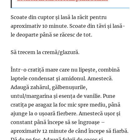
Scoate din cuptor și lasă la răcit pentru
aproximativ 10 minute. Scoate din tăvi și lasă-
le deoparte până se răcesc de tot.
Să trecem la cremă/glazură.
Într-o cratiță mare care nu lipește, combină
laptele condensat și amidonul. Amestecă.
Adaugă zahărul, gălbenușurile,
untul/margarina și esența de vanilie. Pune
cratița pe aragaz la foc mic spre mediu, până
ajunge la o ușoară fierbere. Amestecă ușor și
constant până începe să se îngroașe –
aproximativ 12 minute de când începe să fiarbă.
Dă de pe foc. Adaugă fulgii de cocos și