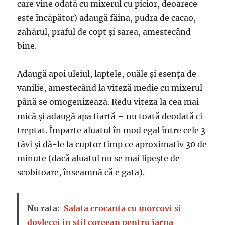
care vine odată cu mixerul cu picior, deoarece
este încăpător) adaugă făina, pudra de cacao,
zahărul, praful de copt și sarea, amestecând
bine.
Adaugă apoi uleiul, laptele, ouăle și esența de
vanilie, amestecând la viteză medie cu mixerul
până se omogenizează. Redu viteza la cea mai
mică și adaugă apa fiartă – nu toată deodată ci
treptat. Împarte aluatul în mod egal între cele 3
tăvi și dă-le la cuptor timp ce aproximativ 30 de
minute (dacă aluatul nu se mai lipește de
scobitoare, înseamnă că e gata).
Nu rata:
Salata crocanta cu morcovi si
dovlecei in stil coreean pentru iarna