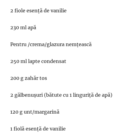
2 fiole esență de vanilie
230 ml apă
Pentru /crema/glazura nemțească
250 ml lapte condensat
200 g zahăr tos
2 gălbenușuri (bătute cu 1 linguriță de apă)
120 g unt/margarină
1 fiolă esență de vanilie