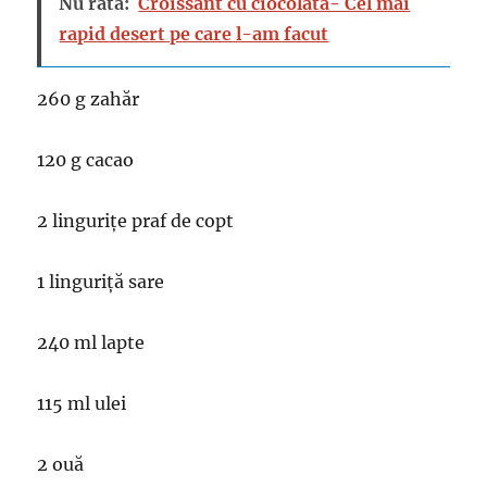
Nu rata:
Croissant cu ciocolata- Cel mai
rapid desert pe care l-am facut
260 g zahăr
120 g cacao
2 lingurițe praf de copt
1 linguriță sare
240 ml lapte
115 ml ulei
2 ouă