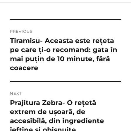
Post
PREVIOUS
navigation
Tiramisu- Aceasta este rețeta
Previous
post:
pe care ți-o recomand: gata în
mai puțin de 10 minute, fără
coacere
NEXT
Prajitura Zebra- O rețetă
Next
post:
extrem de ușoară, de
accesibilă, din ingrediente
ieftine și obișnuite