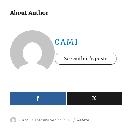
About Author
CAMI
See author's posts
Author
Posted
Categories
Cami
December 22, 2018
Retete
on