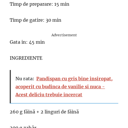
Timp de preparare: 15 min
Timp de gatire: 30 min
Advertisement
Gata in: 45 min
INGREDIENTE
Nu rata:
Pandispan cu gris bine insiropat,
acoperit cu budinca de vanilie si nuca -
Acest deliciu trebuie incercat
260 g făină + 2 linguri de făină
200 g zahăr