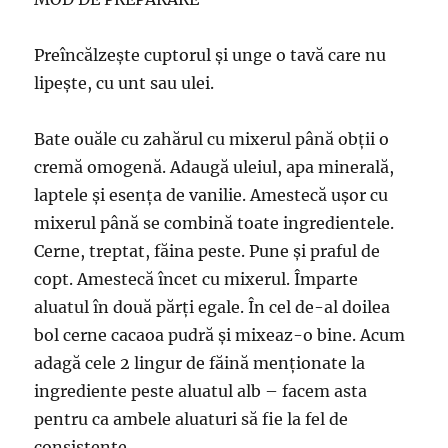
Preîncălzește cuptorul și unge o tavă care nu
lipește, cu unt sau ulei.
Bate ouăle cu zahărul cu mixerul până obții o
cremă omogenă. Adaugă uleiul, apa minerală,
laptele și esența de vanilie. Amestecă ușor cu
mixerul până se combină toate ingredientele.
Cerne, treptat, făina peste. Pune și praful de
copt. Amestecă încet cu mixerul. Împarte
aluatul în două părți egale. În cel de-al doilea
bol cerne cacaoa pudră și mixeaz-o bine. Acum
adagă cele 2 lingur de făină menționate la
ingrediente peste aluatul alb – facem asta
pentru ca ambele aluaturi să fie la fel de
consistente.