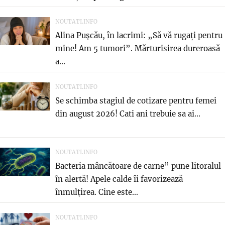
NOUTATI.INFO
Alina Pușcău, în lacrimi: „Să vă rugați pentru
mine! Am 5 tumori”. Mărturisirea dureroasă
a...
NOUTATI.INFO
Se schimba stagiul de cotizare pentru femei
din august 2026! Cati ani trebuie sa ai...
NOUTATI.INFO
Bacteria mâncătoare de carne” pune litoralul
în alertă! Apele calde îi favorizează
înmulțirea. Cine este...
NOUTATI.INFO