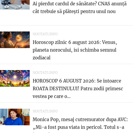
Ai pierdut cardul de sănătate? CNAS anunță
cât trebuie să plătești pentru unul nou
NOUTATI.INFO
Horoscop zilnic 6 august 2026: Venus,
planeta norocului, isi schimba semnul
zodiacal
NOUTATI.INFO
HOROSCOP 6 AUGUST 2026: Se intoarce
ROATA DESTINULUI! Patru zodii primesc
vestea pe care o...
NOUTATI.INFO
Monica Pop, mesaj cutremurator dupa AVC:
„Mi-a fost pusa viata in pericol. Totul s-a