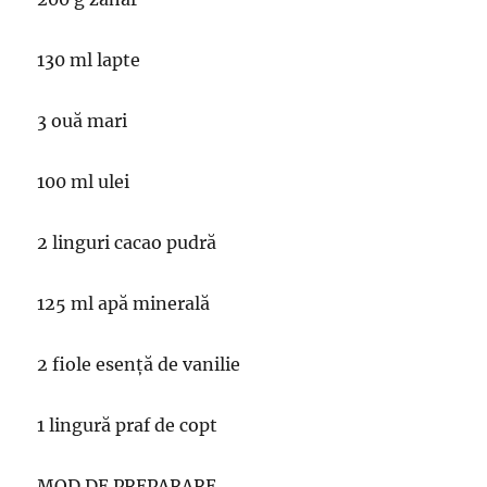
130 ml lapte
3 ouă mari
100 ml ulei
2 linguri cacao pudră
125 ml apă minerală
2 fiole esență de vanilie
1 lingură praf de copt
MOD DE PREPARARE