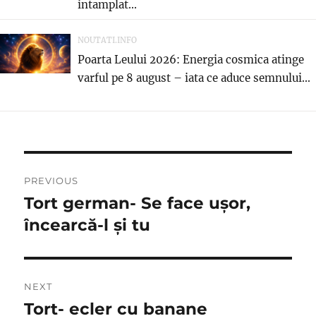
intamplat...
NOUTATI.INFO
Poarta Leului 2026: Energia cosmica atinge
varful pe 8 august – iata ce aduce semnului...
Post
PREVIOUS
navigation
Tort german- Se face ușor,
Previous
post:
încearcă-l și tu
NEXT
Tort- ecler cu banane
Next