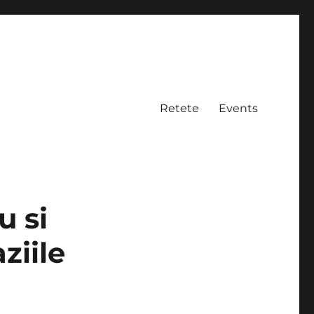
Retete
Events
u si
ziile