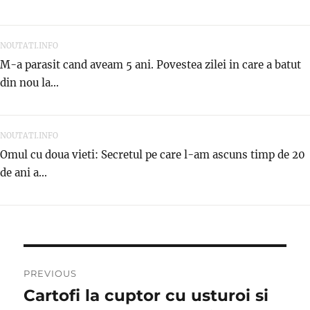
NOUTATI.INFO
M-a parasit cand aveam 5 ani. Povestea zilei in care a batut
din nou la...
NOUTATI.INFO
Omul cu doua vieti: Secretul pe care l-am ascuns timp de 20
de ani a...
Post
PREVIOUS
navigation
Cartofi la cuptor cu usturoi si
Previous