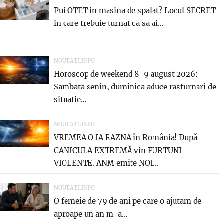
Pui OTET in masina de spalat? Locul SECRET
in care trebuie turnat ca sa ai...
NOUTATI.INFO
Horoscop de weekend 8-9 august 2026:
Sambata senin, duminica aduce rasturnari de
situatie…
NOUTATI.INFO
VREMEA O IA RAZNA în România! După
CANICULA EXTREMĂ vin FURTUNI
VIOLENTE. ANM emite NOI...
NOUTATI.INFO
O femeie de 79 de ani pe care o ajutam de
aproape un an m-a...