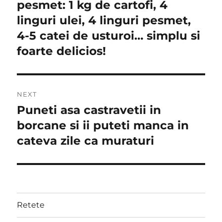
post:
pesmet: 1 kg de cartofi, 4
linguri ulei, 4 linguri pesmet,
4-5 catei de usturoi… simplu si
foarte delicios!
NEXT
Puneti asa castravetii in
Next
post:
borcane si ii puteti manca in
cateva zile ca muraturi
Retete