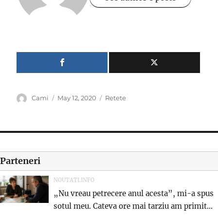
Author
Posted
Categories
Cami
May 12, 2020
Retete
on
Parteneri
NOUTATI.INFO
„Nu vreau petrecere anul acesta”, mi-a spus
sotul meu. Cateva ore mai tarziu am primit...