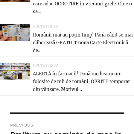
care aduc OCROTIRE in vremuri grele. Cine o
sa...
NOUTATI.INFO
Românii mai au puțin timp! Până când se mai
eliberează GRATUIT noua Carte Electronică
de...
NOUTATI.INFO
ALERTĂ în farmacii! Două medicamente
folosite de mii de români, OPRITE temporar
din vânzare. Motivul...
Post
PREVIOUS
navigation