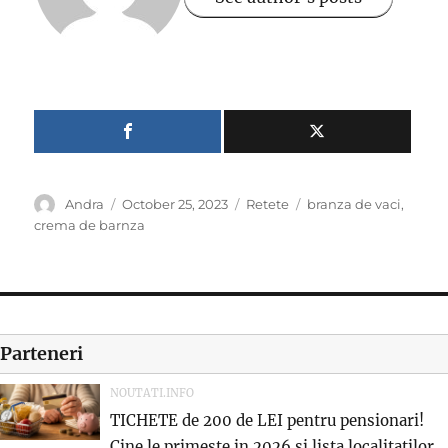
Author
Posted
Categories
Tags
Andra
October 25, 2023
Retete
branza de vaci
,
on
crema de barnza
Parteneri
NOUTATI.INFO
TICHETE de 200 de LEI pentru pensionari!
Cine le primeste in 2026 si lista localitatilor...