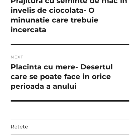
Prajitura cu seminte de mac in
Previous
post:
invelis de ciocolata- O
minunatie care trebuie
incercata
NEXT
Placinta cu mere- Desertul
Next
post:
care se poate face in orice
perioada a anului
Retete