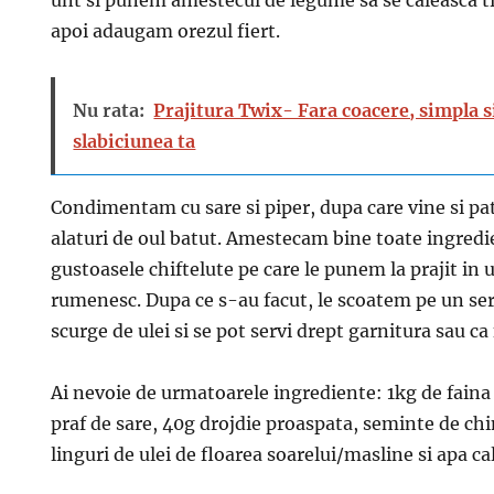
unt si punem amestecul de legume sa se caleasca 
apoi adaugam orezul fiert.
Nu rata:
Prajitura Twix- Fara coacere, simpla s
slabiciunea ta
Condimentam cu sare si piper, dupa care vine si pa
alaturi de oul batut. Amestecam bine toate ingred
gustoasele chiftelute pe care le punem la prajit in 
rumenesc. Dupa ce s-au facut, le scoatem pe un se
scurge de ulei si se pot servi drept garnitura sau ca 
Ai nevoie de urmatoarele ingrediente: 1kg de faina 
praf de sare, 40g drojdie proaspata, seminte de ch
linguri de ulei de floarea soarelui/masline si apa ca