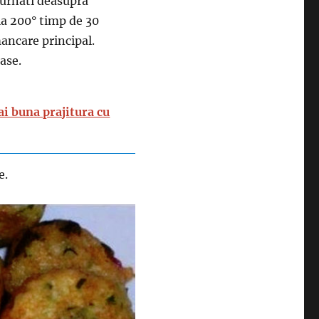
 turnati deasupra
 la 200° timp de 30
mancare principal.
oase.
ai buna prajitura cu
e.