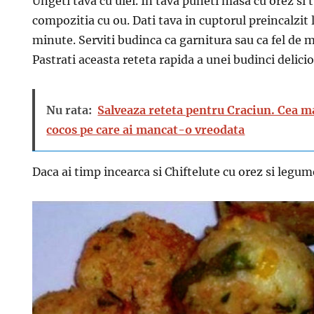
Ungeti tava cu ulei. In tava puneti masa cu orez si
compozitia cu ou. Dati tava in cuptorul preincalzit
minute. Serviti budinca ca garnitura sau ca fel de 
Pastrati aceasta reteta rapida a unei budinci delici
Nu rata:
Salveaza reteta pentru Craciun. Cea m
cocos pe care ai mancat-o vreodata
Daca ai timp incearca si Chiftelute cu orez si legum