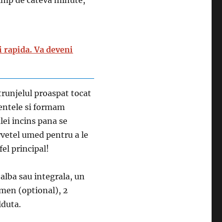
timp de cateva minute,
i rapida. Va deveni
trunjelul proaspat tocat
ientele si formam
ulei incins pana se
rvetel umed pentru a le
fel principal!
alba sau integrala, un
imen (optional), 2
lduta.