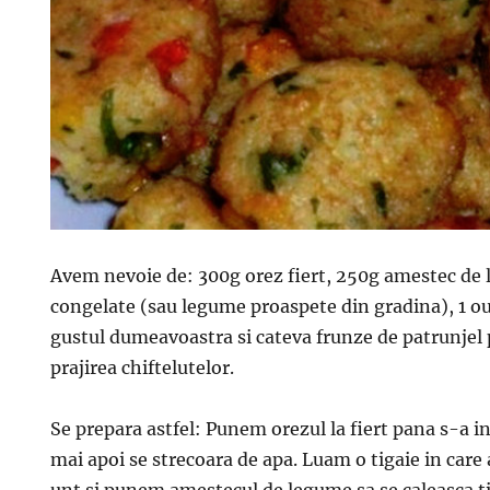
Avem nevoie de: 300g orez fiert, 250g amestec d
congelate (sau legume proaspete din gradina), 1 ou,
gustul dumeavoastra si cateva frunze de patrunjel 
prajirea chiftelutelor.
Se prepara astfel: Punem orezul la fiert pana s-a in
mai apoi se strecoara de apa. Luam o tigaie in care