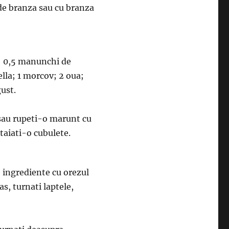
 de branza sau cu branza
a; 0,5 manunchi de
lla; 1 morcov; 2 oua;
gust.
sau rupeti-o marunt cu
taiati-o cubulete.
 ingrediente cu orezul
as, turnati laptele,