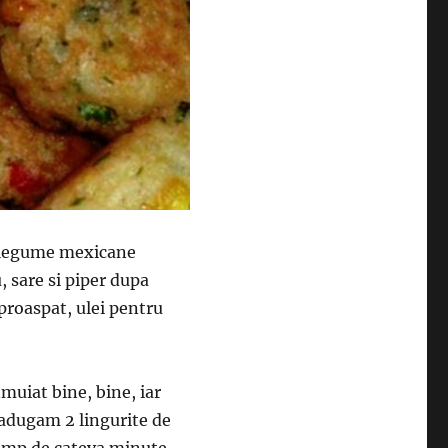
e legume mexicane
 sare si piper dupa
proaspat, ulei pentru
muiat bine, bine, iar
 adugam 2 lingurite de