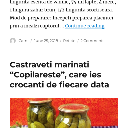
lingurita esenta de vanilie, 75 ml lapte, 4 mere,
1 lingura zahar brun, 1/2 lingurita scortisoara.
Mod de preparare: Incepeti preparea placintei
“Placinta 
prin a incalzi cuptorul …
Continue reading
Author
Posted
Categories
on
Cami
June 25, 2018
Retete
2 Comments
on
Placinta
delicata
de
Castraveti marinati
mere.
Pufoasa,
“Copilareste”, care ies
delicioasa,
crocanti de fiecare data
aerata