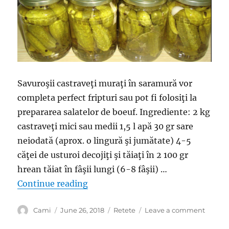
Savuroşii castraveţi muraţi în saramură vor
completa perfect fripturi sau pot fi folosiţi la
prepararea salatelor de boeuf. Ingrediente: 2 kg
castraveţi mici sau medii 1,5 l apă 30 gr sare
neiodată (aprox. o lingură şi jumătate) 4-5
căţei de usturoi decojiţi şi tăiaţi în 2 100 gr
hrean tăiat în fâşii lungi (6-8 fâşii) …
“Rețeta de castraveţi muraţi în sar
Continue reading
Author
Posted
Categories
on
Cami
June 26, 2018
Retete
Leave a comment
on
Rețeta