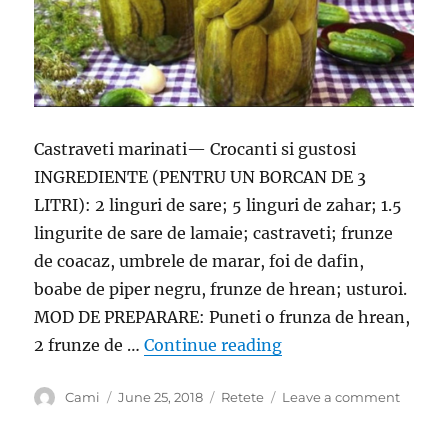
Castraveti marinati— Crocanti si gustosi
INGREDIENTE (PENTRU UN BORCAN DE 3
LITRI): 2 linguri de sare; 5 linguri de zahar; 1.5
lingurite de sare de lamaie; castraveti; frunze
de coacaz, umbrele de marar, foi de dafin,
boabe de piper negru, frunze de hrean; usturoi.
MOD DE PREPARARE: Puneti o frunza de hrean,
“Castraveti marinati 
2 frunze de …
Continue reading
Author
Posted
Categories
on
Cami
June 25, 2018
Retete
Leave a comment
on
Castrav
marina