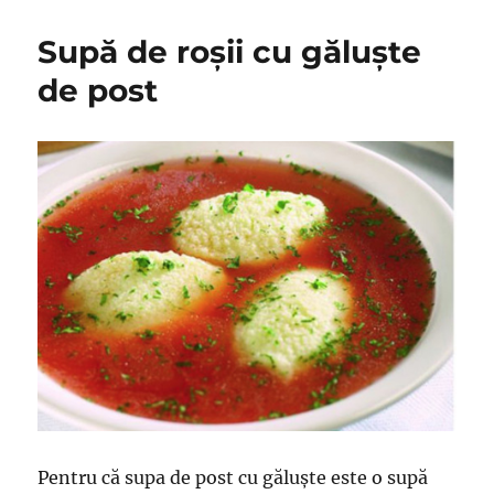
de
castrav
Supă de roșii cu găluște
muraţi
în
de post
saramu
care
se
păstre
crocanţ
timp
de
luni
de
zile
Pentru că supa de post cu găluște este o supă