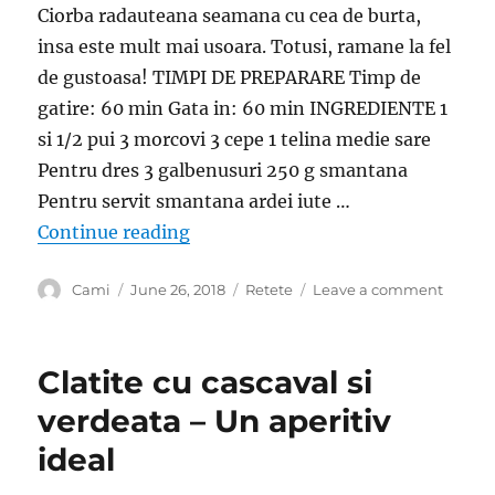
Ciorba radauteana seamana cu cea de burta,
insa este mult mai usoara. Totusi, ramane la fel
de gustoasa! TIMPI DE PREPARARE Timp de
gatire: 60 min Gata in: 60 min INGREDIENTE 1
si 1/2 pui 3 morcovi 3 cepe 1 telina medie sare
Pentru dres 3 galbenusuri 250 g smantana
Pentru servit smantana ardei iute …
“Ciorba radauteana- reteta pentru
Continue reading
Author
Posted
Categories
on
Cami
June 26, 2018
Retete
Leave a comment
on
Ciorba
radaut
reteta
Clatite cu cascaval si
pentru
incepa
verdeata – Un aperitiv
ideal