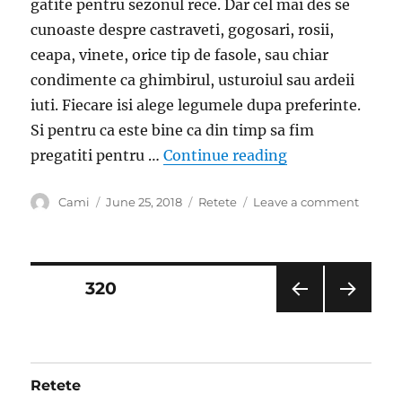
gatite pentru sezonul rece. Dar cel mai des se
cunoaste despre castraveti, gogosari, rosii,
ceapa, vinete, orice tip de fasole, sau chiar
condimente ca ghimbirul, usturoiul sau ardeii
iuti. Fiecare isi alege legumele dupa preferinte.
Si pentru ca este bine ca din timp sa fim
“Zarzavat pentru
pregatiti pentru …
Continue reading
Author
Posted
Categories
on
Cami
June 25, 2018
Retete
Leave a comment
on
Zarzav
pentru
iarna
cu
Posts
PAGE
320
ardei
gras
PRE
NEXT
pagination
si
VIOU
PAG
rosii.
S
E
PAG
Bun
Retete
E
pentru