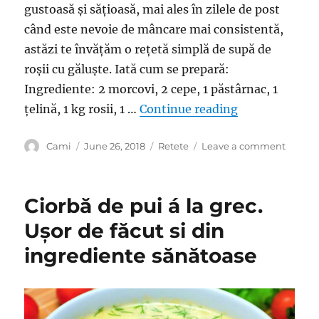
gustoasă și sățioasă, mai ales în zilele de post
când este nevoie de mâncare mai consistentă,
astăzi te învățăm o rețetă simplă de supă de
roșii cu găluște. Iată cum se prepară:
Ingrediente: 2 morcovi, 2 cepe, 1 păstârnac, 1
“Supă de roșii
țelină, 1 kg rosii, 1 …
Continue reading
Author
Posted
Categories
on
Cami
June 26, 2018
Retete
Leave a comment
on
Supă
de
roșii
Ciorbă de pui á la grec.
cu
gălușt
Ușor de făcut si din
de
ingrediente sănătoase
post