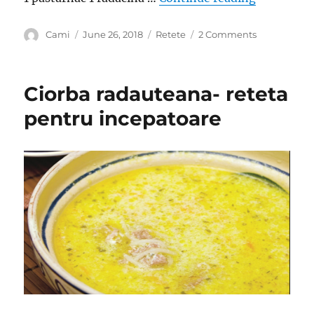
Author
Posted
Categories
on
Cami
June 26, 2018
Retete
2 Comments
on
Ciorbă
de
pui
Ciorba radauteana- reteta
á
la
pentru incepatoare
grec.
Ușor
de
făcut
si
din
ingrediente
sănătoase