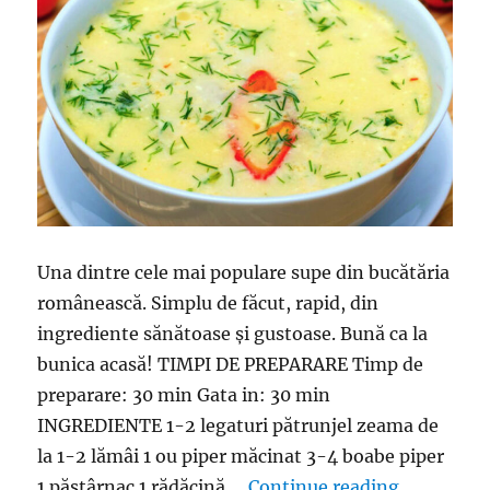
Una dintre cele mai populare supe din bucătăria
românească. Simplu de făcut, rapid, din
ingrediente sănătoase și gustoase. Bună ca la
bunica acasă! TIMPI DE PREPARARE Timp de
preparare: 30 min Gata in: 30 min
INGREDIENTE 1-2 legaturi pătrunjel zeama de
la 1-2 lămâi 1 ou piper măcinat 3-4 boabe piper
“Ciorbă de
1 păstârnac 1 rădăcină …
Continue reading