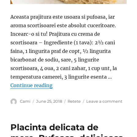
Aceasta prajitura este usoara si pufoasa, iar
aroma scortisoarei este absolut cuceritoare.
Incearc-o si tu! Prajitura cu crema de
scortisoara – Ingrediente (1 tava): 2½ cani
faina, 1 lingurita praf de copt, ½ lingurita
bicarbonat de sodiu, sare, 5 lingurite
scortisoara, 4 oua, 2 cani zahar, 1 cup unt, la
temperatura camerei, 3 lingurite esenta …
“Prajitura cu crema de scortisoara
Continue reading
Author
Posted
Categories
on
Cami
June 25, 2018
Retete
Leave a comment
on
Prajitu
cu
crema
Placinta delicata de
de
scortis