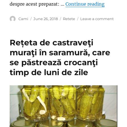
“Cum se f
despre acest preparat: …
Continue reading
Author
Posted
Categories
on
Cami
June 26, 2018
Retete
Leave a comment
on
Cum
se
face
Rețeta de castraveţi
corect
salata
muraţi în saramură, care
de
se păstrează crocanţi
vinete
dupa
timp de luni de zile
reteta
celebru
Radu
Anton
Roma