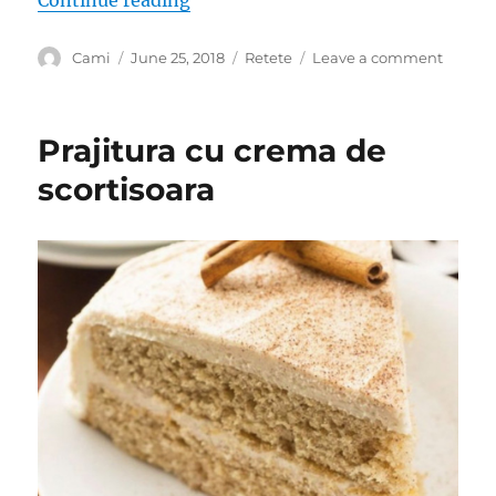
Continue reading
Author
Posted
Categories
on
Cami
June 25, 2018
Retete
Leave a comment
on
Clatite
cu
cascava
Prajitura cu crema de
si
verdea
scortisoara
–
Un
aperiti
ideal