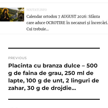
NOUTATI.INFO
Calendar ortodox 7 AUGUST 2026: Sfânta
care aduce OCROTIRE în necazuri și încercări.
Cui trebuie...
Post
PREVIOUS
navigation
Placinta cu branza dulce – 500
Previous
post:
g de faina de grau, 250 ml de
lapte, 100 g de unt, 2 linguri de
zahar, 30 g de drojdie…