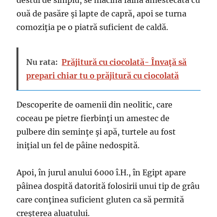
destul de simplu, se măcina făina amestecată cu
ouă de pasăre şi lapte de capră, apoi se turna
comoziţia pe o piatră suficient de caldă.
Nu rata:
Prăjitură cu ciocolată- Învaţă să
prepari chiar tu o prăjitură cu ciocolată
Descoperite de oamenii din neolitic, care
coceau pe pietre fierbinţi un amestec de
pulbere din seminţe şi apă, turtele au fost
iniţial un fel de pâine nedospită.
Apoi, în jurul anului 6000 î.H., în Egipt apare
pâinea dospită datorită folosirii unui tip de grâu
care conţinea suficient gluten ca să permită
creşterea aluatului.