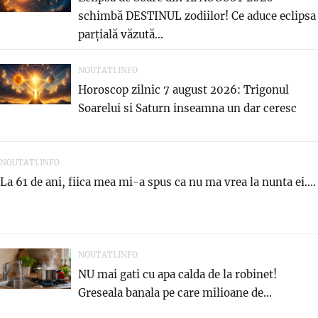
schimbă DESTINUL zodiilor! Ce aduce eclipsa
parțială văzută...
NOUTATI.INFO
Horoscop zilnic 7 august 2026: Trigonul
Soarelui si Saturn inseamna un dar ceresc
NOUTATI.INFO
La 61 de ani, fiica mea mi-a spus ca nu ma vrea la nunta ei....
NOUTATI.INFO
NU mai gati cu apa calda de la robinet!
Greseala banala pe care milioane de...