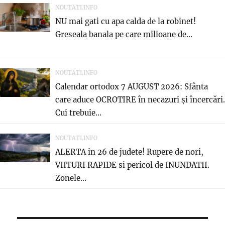
NOUTATI.INFO
NU mai gati cu apa calda de la robinet!
Greseala banala pe care milioane de...
NOUTATI.INFO
Calendar ortodox 7 AUGUST 2026: Sfânta
care aduce OCROTIRE în necazuri și încercări.
Cui trebuie...
NOUTATI.INFO
ALERTA in 26 de judete! Rupere de nori,
VIITURI RAPIDE si pericol de INUNDATII.
Zonele...