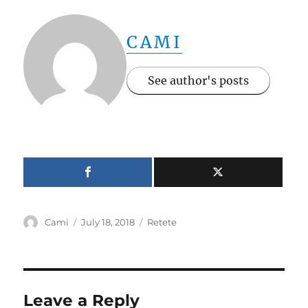
CAMI
See author's posts
Author
Posted
Categories
Cami
July 18, 2018
Retete
on
Leave a Reply