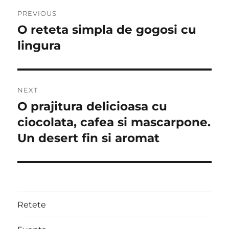
Post
PREVIOUS
navigation
O reteta simpla de gogosi cu
Previous
post:
lingura
NEXT
O prajitura delicioasa cu
Next
post:
ciocolata, cafea si mascarpone.
Un desert fin si aromat
Retete