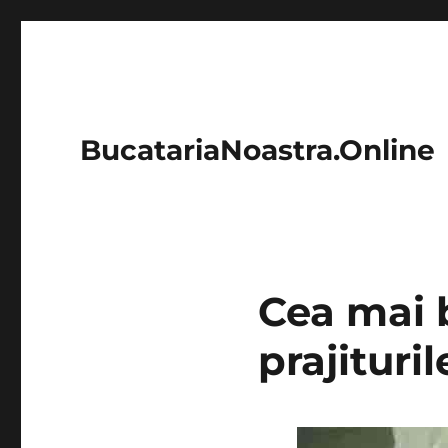
BucatariaNoastra.Online
Cea mai 
prajituri