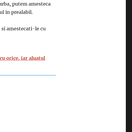
fiarba, putem amesteca
l in prealabil.
 si amestecati-le cu
 orice, iar aluatul