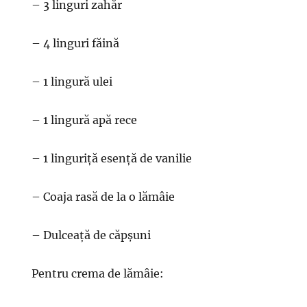
– 3 linguri zahăr
– 4 linguri făină
– 1 lingură ulei
– 1 lingură apă rece
– 1 linguriță esență de vanilie
– Coaja rasă de la o lămâie
– Dulceață de căpșuni
Pentru crema de lămâie: