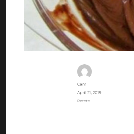
Author
Cami
Posted
April 21, 2019
on
Categories
Retete