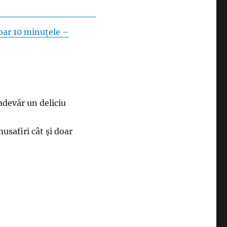
doar 10 minuțele –
adevăr un deliciu
usafiri cât și doar