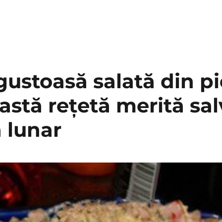
gustoasă salată din p
astă rețetă merită sal
 lunar