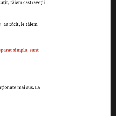
uțit, tăiem castraveții
-au răcit, le tăiem
eparat simplu, sunt
ționate mai sus. La