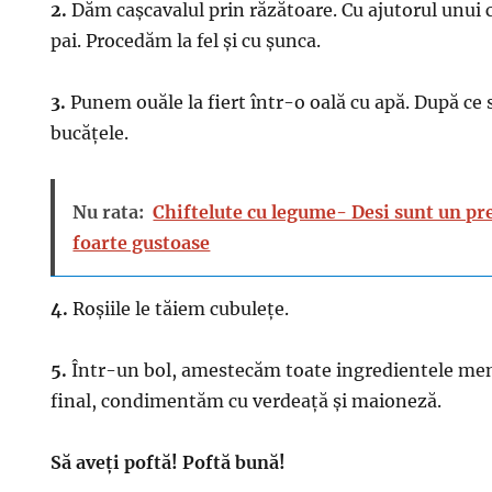
2.
Dăm cașcavalul prin răzătoare. Cu ajutorul unui c
pai. Procedăm la fel și cu șunca.
3.
Punem ouăle la fiert într-o oală cu apă. După ce s
bucățele.
Nu rata:
Chiftelute cu legume- Desi sunt un pr
foarte gustoase
4.
Roșiile le tăiem cubulețe.
5.
Într-un bol, amestecăm toate ingredientele men
final, condimentăm cu verdeață și maioneză.
Să aveți poftă! Poftă bună!