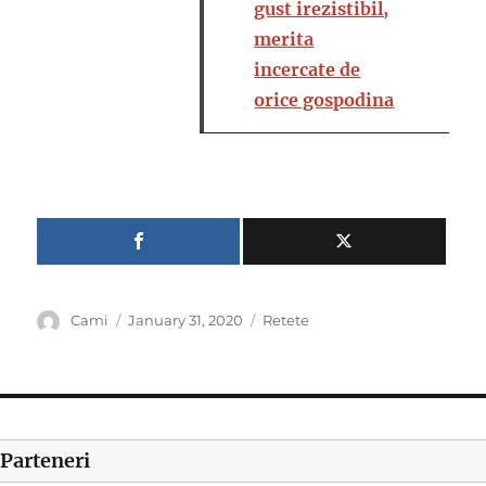
gust irezistibil,
merita
incercate de
orice gospodina
Author
Posted
Categories
Cami
January 31, 2020
Retete
on
Parteneri