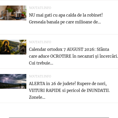
NOUTATI.INFO
NU mai gati cu apa calda de la robinet!
Greseala banala pe care milioane de...
NOUTATI.INFO
Calendar ortodox 7 AUGUST 2026: Sfânta
care aduce OCROTIRE în necazuri și încercări.
Cui trebuie...
NOUTATI.INFO
ALERTA in 26 de judete! Rupere de nori,
VIITURI RAPIDE si pericol de INUNDATII.
Zonele...