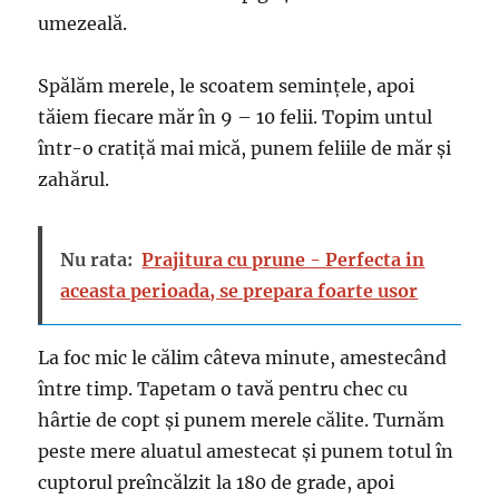
umezeală.
Spălăm merele, le scoatem semințele, apoi
tăiem fiecare măr în 9 – 10 felii. Topim untul
într-o cratiță mai mică, punem feliile de măr și
zahărul.
Nu rata:
Prajitura cu prune - Perfecta in
aceasta perioada, se prepara foarte usor
La foc mic le călim câteva minute, amestecând
între timp. Tapetam o tavă pentru chec cu
hârtie de copt și punem merele călite. Turnăm
peste mere aluatul amestecat și punem totul în
cuptorul preîncălzit la 180 de grade, apoi