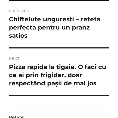
Post
PREVIOUS
navigation
Chiftelute unguresti – reteta
Previous
post:
perfecta pentru un pranz
satios
NEXT
Pizza rapida la tigaie. O faci cu
Next
post:
ce ai prin frigider, doar
respectând pașii de mai jos
Retete