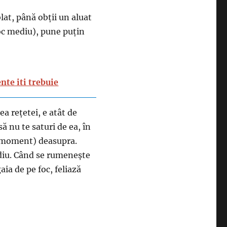
lat, până obții un aluat
foc mediu), pune puțin
nte iti trebuie
a rețetei, e atât de
să nu te saturi de ea, în
el moment) deasupra.
ediu. Când se rumenește
aia de pe foc, feliază