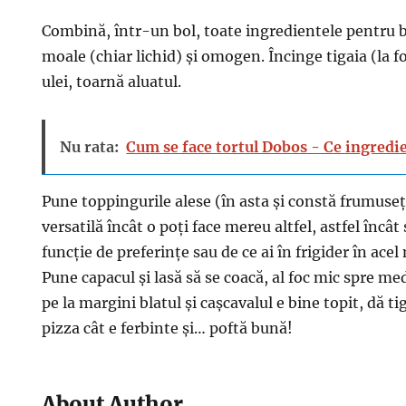
Combină, într-un bol, toate ingredientele pentru b
moale (chiar lichid) și omogen. Încinge tigaia (la 
ulei, toarnă aluatul.
Nu rata:
Cum se face tortul Dobos - Ce ingredie
Pune toppingurile alese (în asta și constă frumusețe
versatilă încât o poți face mereu altfel, astfel încât 
funcție de preferințe sau de ce ai în frigider în ac
Pune capacul și lasă să se coacă, al foc mic spre m
pe la margini blatul și cașcavalul e bine topit, dă tig
pizza cât e ferbinte și… poftă bună!
About Author