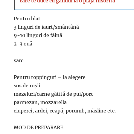
care te duce cu gandul la o plaja insorita
Pentru blat
3 linguri de iaurt/smântână
9-10 linguri de făină
2-3 ouă
sare
Pentru toppinguri – la alegere
sos de roșii
mezeluri/carne gătită de pui/porc
parmezan, mozzarella
ciuperci, ardei, ceapă, porumb, măsline etc.
MOD DE PREPARARE