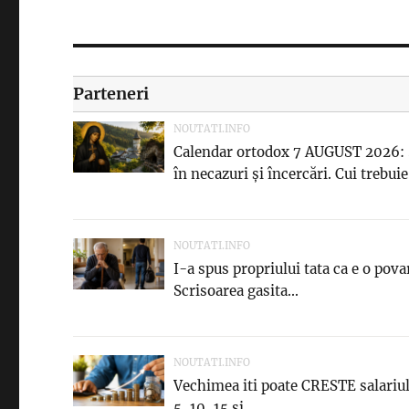
Parteneri
NOUTATI.INFO
Calendar ortodox 7 AUGUST 2026:
în necazuri și încercări. Cui trebuie.
NOUTATI.INFO
I-a spus propriului tata ca e o povar
Scrisoarea gasita...
NOUTATI.INFO
Vechimea iti poate CRESTE salariul!
5, 10, 15 si...