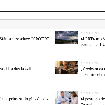
NOUTATI.INFO
 Sfânta care aduce OCROTIRE
ALERTĂ în 26 
..
pericol de INU
NOUTATI.INFO
a si l-a dus la azil.
„Credeam ca n
a primit cel ma
NOUTATI.INFO
 Cat primesti in plus dupa 3,
Ai peste 40 de
Ce include pac