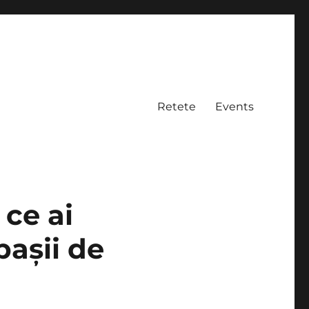
Retete
Events
 ce ai
pașii de