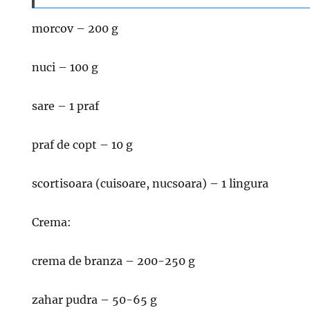
morcov – 200 g
nuci – 100 g
sare – 1 praf
praf de copt – 10 g
scortisoara (cuisoare, nucsoara) – 1 lingura
Crema:
crema de branza – 200-250 g
zahar pudra – 50-65 g