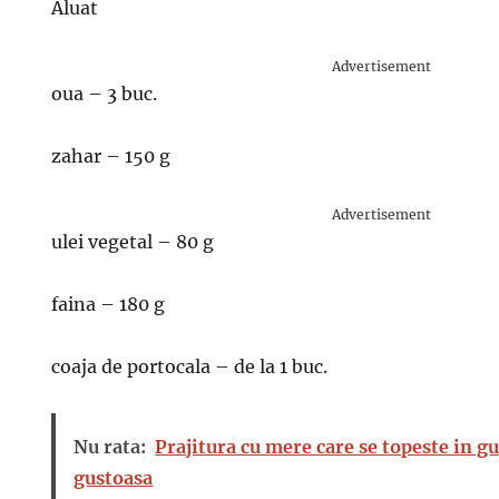
Aluat
Advertisement
oua – 3 buc.
zahar – 150 g
Advertisement
ulei vegetal – 80 g
faina – 180 g
coaja de portocala – de la 1 buc.
Nu rata:
Prajitura cu mere care se topeste in gu
gustoasa