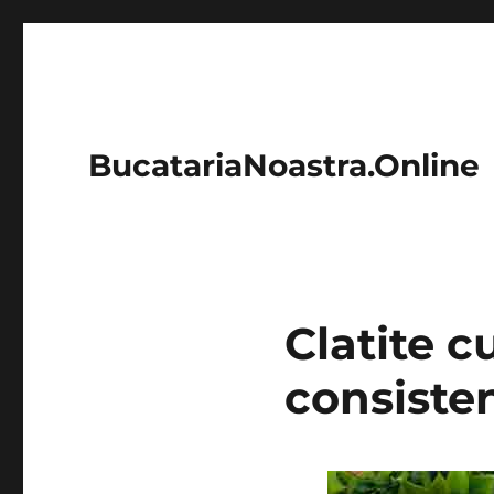
BucatariaNoastra.Online
Clatite c
consiste