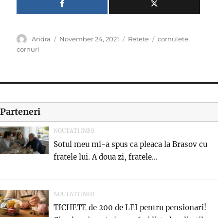
Author
Posted
Categories
Tags
Andra
November 24, 2021
Retete
cornulete
,
on
cornuri
Parteneri
NOUTATI.INFO
Sotul meu mi-a spus ca pleaca la Brasov cu
fratele lui. A doua zi, fratele...
NOUTATI.INFO
TICHETE de 200 de LEI pentru pensionari!