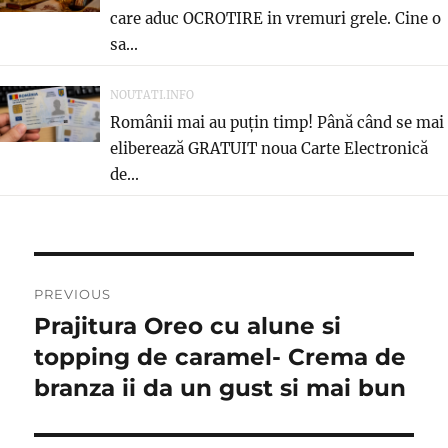
care aduc OCROTIRE in vremuri grele. Cine o
sa...
NOUTATI.INFO
Românii mai au puțin timp! Până când se mai
eliberează GRATUIT noua Carte Electronică
de...
Post
PREVIOUS
navigation
Prajitura Oreo cu alune si
Previous
post:
topping de caramel- Crema de
branza ii da un gust si mai bun