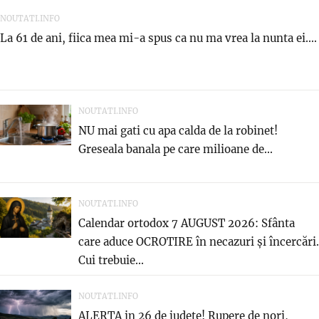
NOUTATI.INFO
La 61 de ani, fiica mea mi-a spus ca nu ma vrea la nunta ei....
NOUTATI.INFO
NU mai gati cu apa calda de la robinet!
Greseala banala pe care milioane de...
NOUTATI.INFO
Calendar ortodox 7 AUGUST 2026: Sfânta
care aduce OCROTIRE în necazuri și încercări.
Cui trebuie...
NOUTATI.INFO
ALERTA in 26 de judete! Rupere de nori,