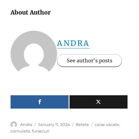
About Author
ANDRA
See author's posts
Author
Posted
Categories
Tags
Andra
January 11, 2024
Retete
caise uscate
,
on
cornulete
,
fursecuri