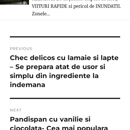
VIITURI RAPIDE si pericol de INUNDATII.
Zonele...
Post
PREVIOUS
navigation
Chec delicos cu lamaie si lapte
Previous
post:
– Se prepara atat de usor si
simplu din ingrediente la
indemana
NEXT
Pandispan cu vanilie si
Next
post:
ciocolata- Cea mai populara