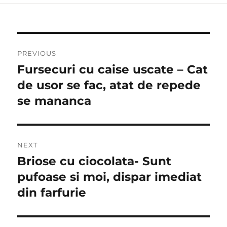
Post
PREVIOUS
navigation
Fursecuri cu caise uscate – Cat
Previous
post:
de usor se fac, atat de repede
se mananca
NEXT
Briose cu ciocolata- Sunt
Next
post:
pufoase si moi, dispar imediat
din farfurie