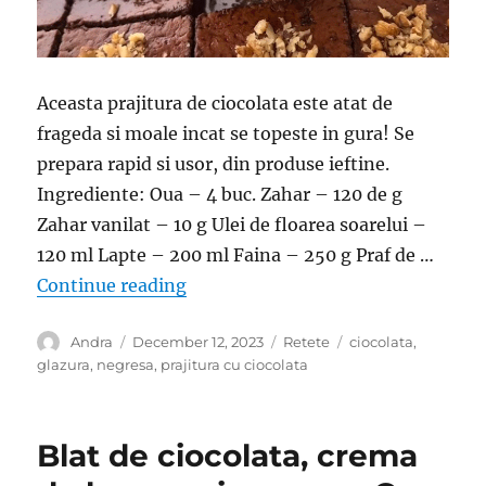
Aceasta prajitura de ciocolata este atat de
frageda si moale incat se topeste in gura! Se
prepara rapid si usor, din produse ieftine.
Ingrediente: Oua – 4 buc. Zahar – 120 de g
Zahar vanilat – 10 g Ulei de floarea soarelui –
120 ml Lapte – 200 ml Faina – 250 g Praf de …
“Prajitura cu ciocolata- Este atat 
Continue reading
Author
Posted
Categories
Tags
Andra
December 12, 2023
Retete
ciocolata
,
on
glazura
,
negresa
,
prajitura cu ciocolata
Blat de ciocolata, crema