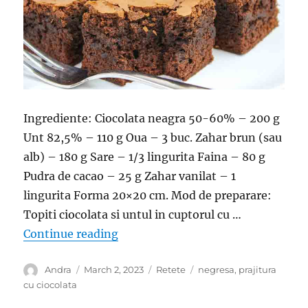
Ingrediente: Ciocolata neagra 50-60% – 200 g
Unt 82,5% – 110 g Oua – 3 buc. Zahar brun (sau
alb) – 180 g Sare – 1/3 lingurita Faina – 80 g
Pudra de cacao – 25 g Zahar vanilat – 1
lingurita Forma 20×20 cm. Mod de preparare:
Topiti ciocolata si untul in cuptorul cu …
“Negresa- Prajitura delicioasa care
Continue reading
Author
Posted
Categories
Tags
Andra
March 2, 2023
Retete
negresa
,
prajitura
on
cu ciocolata