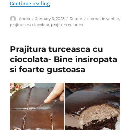
“Prajitura Regina Maria- Blatul de 
Continue reading
Author
Posted
Categories
Tags
Andra
January 6, 2023
Retete
crema de vanilie
,
on
prajitura cu ciocolata
,
prajitura cu nuca
Prajitura turceasca cu
ciocolata- Bine insiropata
si foarte gustoasa