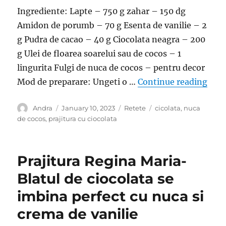
Ingrediente: Lapte – 750 g zahar – 150 dg
Amidon de porumb – 70 g Esenta de vanilie – 2
g Pudra de cacao – 40 g Ciocolata neagra – 200
g Ulei de floarea soarelui sau de cocos – 1
lingurita Fulgi de nuca de cocos – pentru decor
“Pra
Mod de preparare: Ungeti o …
Continue reading
Author
Posted
Categories
Tags
Andra
January 10, 2023
Retete
cicolata
,
nuca
on
de cocos
,
prajitura cu ciocolata
Prajitura Regina Maria-
Blatul de ciocolata se
imbina perfect cu nuca si
crema de vanilie