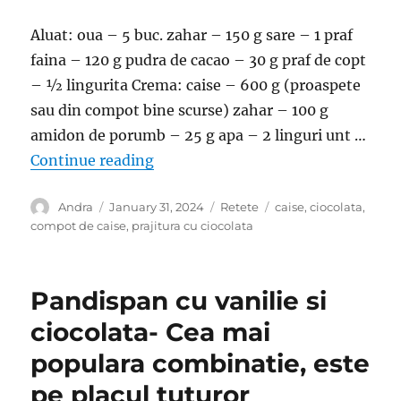
Aluat: oua – 5 buc. zahar – 150 g sare – 1 praf
faina – 120 g pudra de cacao – 30 g praf de copt
– ½ lingurita Crema: caise – 600 g (proaspete
sau din compot bine scurse) zahar – 100 g
amidon de porumb – 25 g apa – 2 linguri unt …
“Prajitura cu caise si ciocolata- E
Continue reading
Author
Posted
Categories
Tags
Andra
January 31, 2024
Retete
caise
,
ciocolata
,
on
compot de caise
,
prajitura cu ciocolata
Pandispan cu vanilie si
ciocolata- Cea mai
populara combinatie, este
pe placul tuturor