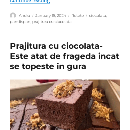
Continue reading
Author
Posted
Categories
Tags
Andra
January 15, 2024
Retete
ciocolata
,
on
pandispan
,
prajitura cu ciocolata
Prajitura cu ciocolata-
Este atat de frageda incat
se topeste in gura