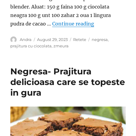
blender. Aluat: 150 g faina 100 g ciocolata
neagra 100 g unt 100 zahar 2 oua 1 lingura
“Blat de ciocolat
pudra de cacao …
Continue reading
Author
Posted
Categories
Tags
Andra
August 29, 2023
Retete
negresa
,
on
prajitura cu ciocolata
,
zmeura
Negresa- Prajitura
delicioasa care se topeste
in gura