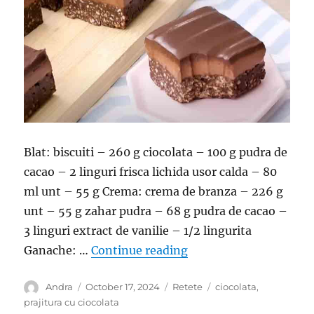
Blat: biscuiti – 260 g ciocolata – 100 g pudra de
cacao – 2 linguri frisca lichida usor calda – 80
ml unt – 55 g Crema: crema de branza – 226 g
unt – 55 g zahar pudra – 68 g pudra de cacao –
3 linguri extract de vanilie – 1/2 lingurita
“Prajitura cu biscuiti s
Ganache: …
Continue reading
Author
Posted
Categories
Tags
Andra
October 17, 2024
Retete
ciocolata
,
on
prajitura cu ciocolata