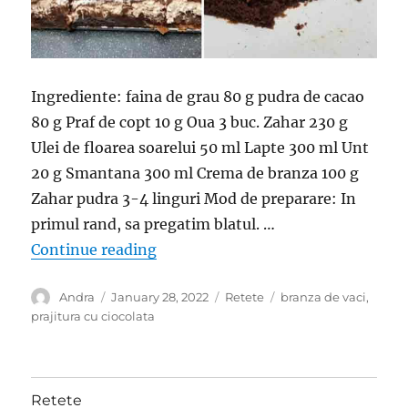
Ingrediente: faina de grau 80 g pudra de cacao
80 g Praf de copt 10 g Oua 3 buc. Zahar 230 g
Ulei de floarea soarelui 50 ml Lapte 300 ml Unt
20 g Smantana 300 ml Crema de branza 100 g
Zahar pudra 3-4 linguri Mod de preparare: In
primul rand, sa pregatim blatul. …
“Prajitura turceasca cu ciocolata- 
Continue reading
Author
Posted
Categories
Tags
Andra
January 28, 2022
Retete
branza de vaci
,
on
prajitura cu ciocolata
Retete