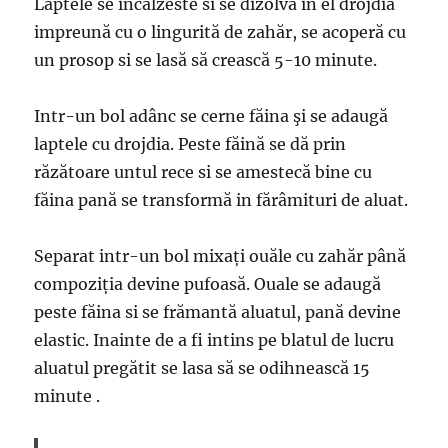
Laptele se incălzeste si se dizolvă in el drojdia
impreună cu o lingurită de zahăr, se acoperă cu
un prosop si se lasă să crească 5-10 minute.
Intr-un bol adânc se cerne făina şi se adaugă
laptele cu drojdia. Peste făină se dă prin
răzătoare untul rece si se amestecă bine cu
făina pană se transformă in fărâmituri de aluat.
Separat intr-un bol mixați ouăle cu zahăr până
compoziția devine pufoasă. Ouale se adaugă
peste făina si se frămantă aluatul, pană devine
elastic. Inainte de a fi intins pe blatul de lucru
aluatul pregătit se lasa să se odihnească 15
minute .