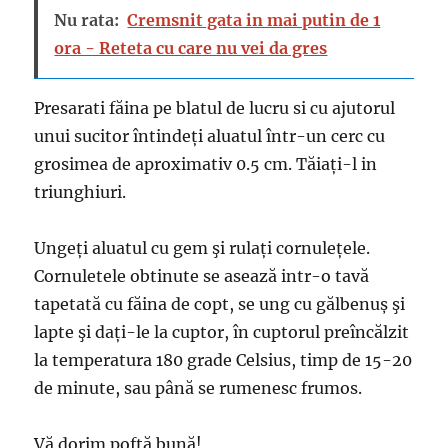
Nu rata:
Cremsnit gata in mai putin de 1
ora - Reteta cu care nu vei da gres
Presarati făina pe blatul de lucru si cu ajutorul
unui sucitor întindeți aluatul într-un cerc cu
grosimea de aproximativ 0.5 cm. Tăiați-l in
triunghiuri.
Ungeți aluatul cu gem şi rulați cornulețele.
Cornuletele obtinute se asează intr-o tavă
tapetată cu făina de copt, se ung cu gălbenuș şi
lapte şi dați-le la cuptor, în cuptorul preîncălzit
la temperatura 180 grade Celsius, timp de 15-20
de minute, sau până se rumenesc frumos.
Vă dorim poftă bună!