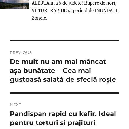
ALERTA in 26 de judete! Rupere de nori,
VIITURI RAPIDE si pericol de INUNDATII.
Zonele...
Post
PREVIOUS
navigation
De mult nu am mai mâncat
Previous
post:
așa bunătate – Cea mai
gustoasă salată de sfeclă roșie
NEXT
Pandispan rapid cu kefir. Ideal
Next
post:
pentru torturi si prajituri