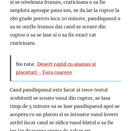
si se niveleaza frumos, craticioara o sa fie
umpluta aproape pana sus, se da iar la cuptor la
180 grade pentru inca 20 minute, pandispanul o
sa se umfle frumos dar cand se scoate din
cuptor o sa se lase si o sa fie exact cat
craticioara.
Nu rata:
Desert rapid cu ananas si
piscoturi - Fara coacere
Cand pandispanul este facut si trece testul
scobitorii se scoate vasul din cuptor, se lasa
timp de 5 minute sa se lase pandispanul apoi se
acopera cu un platou si se intoarce vasul invers
astfel incat cand se ridica vasul blatul o sa fie
jos iar deasupra crema de zahar ars.