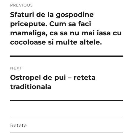
PREVIOUS
navigation
Sfaturi de la gospodine
Previous
post:
pricepute. Cum sa faci
mamaliga, ca sa nu mai iasa cu
cocoloase si multe altele.
NEXT
Ostropel de pui – reteta
Next
post:
traditionala
Retete