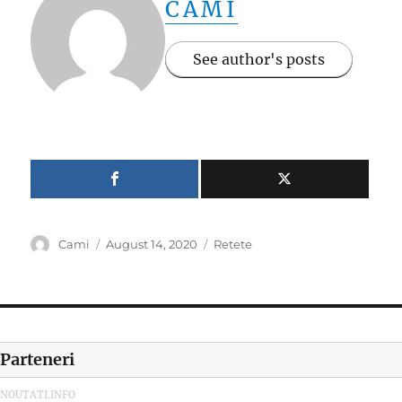
CAMI
See author's posts
Author
Posted
Categories
Cami
August 14, 2020
Retete
on
Parteneri
NOUTATI.INFO