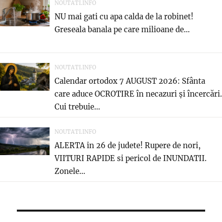
NOUTATI.INFO
NU mai gati cu apa calda de la robinet!
Greseala banala pe care milioane de...
NOUTATI.INFO
Calendar ortodox 7 AUGUST 2026: Sfânta
care aduce OCROTIRE în necazuri și încercări.
Cui trebuie...
NOUTATI.INFO
ALERTA in 26 de judete! Rupere de nori,
VIITURI RAPIDE si pericol de INUNDATII.
Zonele...
Post