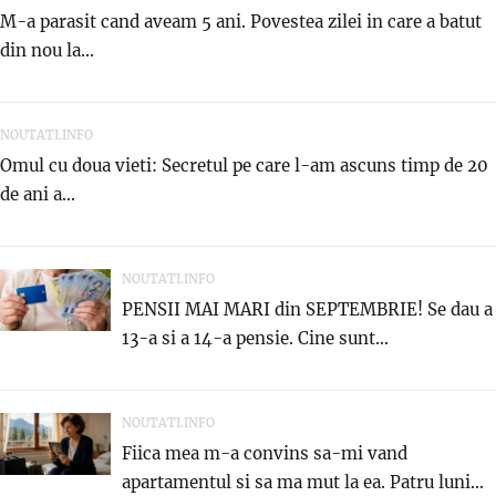
M-a parasit cand aveam 5 ani. Povestea zilei in care a batut
din nou la...
NOUTATI.INFO
Omul cu doua vieti: Secretul pe care l-am ascuns timp de 20
de ani a...
NOUTATI.INFO
PENSII MAI MARI din SEPTEMBRIE! Se dau a
13-a si a 14-a pensie. Cine sunt...
NOUTATI.INFO
Fiica mea m-a convins sa-mi vand
apartamentul si sa ma mut la ea. Patru luni...