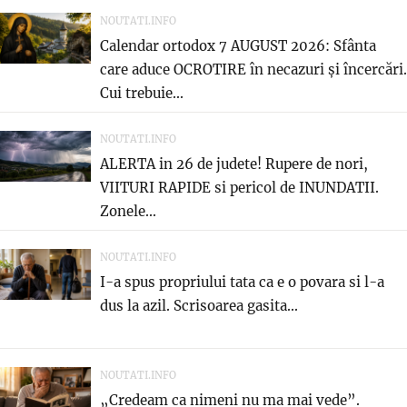
NOUTATI.INFO
Calendar ortodox 7 AUGUST 2026: Sfânta
care aduce OCROTIRE în necazuri și încercări.
Cui trebuie...
NOUTATI.INFO
ALERTA in 26 de judete! Rupere de nori,
VIITURI RAPIDE si pericol de INUNDATII.
Zonele...
NOUTATI.INFO
I-a spus propriului tata ca e o povara si l-a
dus la azil. Scrisoarea gasita...
NOUTATI.INFO
„Credeam ca nimeni nu ma mai vede”.