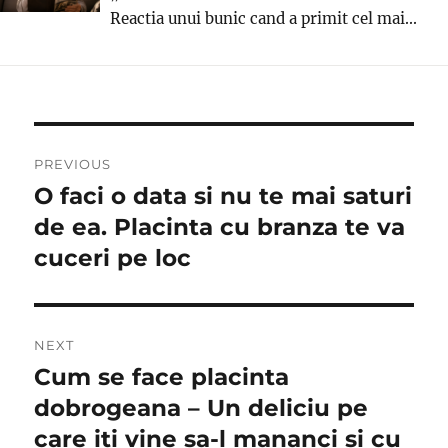
Reactia unui bunic cand a primit cel mai...
Post
PREVIOUS
navigation
O faci o data si nu te mai saturi
Previous
post:
de ea. Placinta cu branza te va
cuceri pe loc
NEXT
Cum se face placinta
Next
post:
dobrogeana – Un deliciu pe
care iti vine sa-l mananci si cu