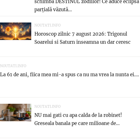
schimbă DESTINUL zodiilor! Ce aduce eclipsa
parțială văzută...
NOUTATI.INFO
Horoscop zilnic 7 august 2026: Trigonul
Soarelui si Saturn inseamna un dar ceresc
NOUTATI.INFO
La 61 de ani, fiica mea mi-a spus ca nu ma vrea la nunta ei....
NOUTATI.INFO
NU mai gati cu apa calda de la robinet!
Greseala banala pe care milioane de...