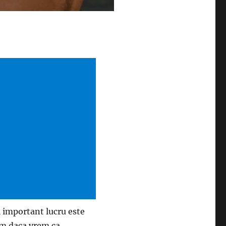
i important lucru este
am daca vrem ca