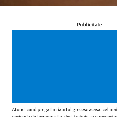
Publicitate
Atunci cand pregatim iaurtul grecesc acasa, cel ma
perioada de fermentatie, deci trebuie sa o respect