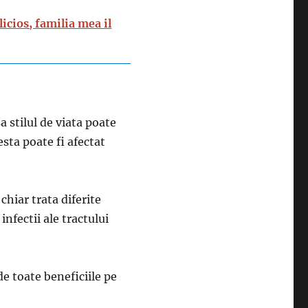
icios, familia mea il
a stilul de viata poate
cesta poate fi afectat
chiar trata diferite
nfectii ale tractului
de toate beneficiile pe