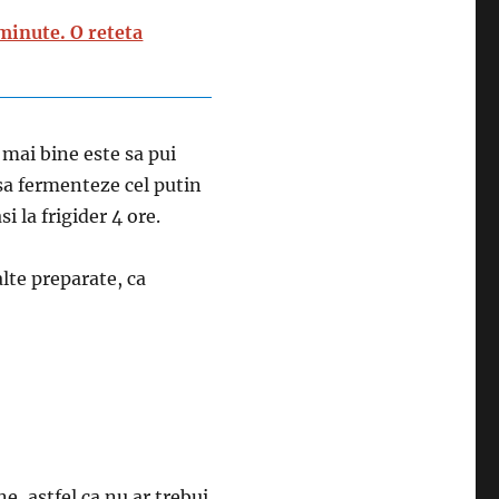
 minute. O reteta
 mai bine este sa pui
i sa fermenteze cel putin
si la frigider 4 ore.
alte preparate, ca
e, astfel ca nu ar trebui