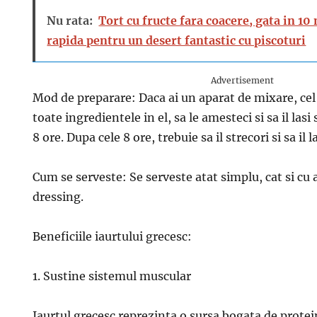
Nu rata:
Tort cu fructe fara coacere, gata in 10
rapida pentru un desert fantastic cu piscoturi
Advertisement
Mod de preparare: Daca ai un aparat de mixare, cel
toate ingredientele in el, sa le amesteci si sa il las
8 ore. Dupa cele 8 ore, trebuie sa il strecori si sa il la
Cum se serveste: Se serveste atat simplu, cat si cu 
dressing.
Beneficiile iaurtului grecesc:
1. Sustine sistemul muscular
Iaurtul grecesc reprezinta o sursa bogata de protein