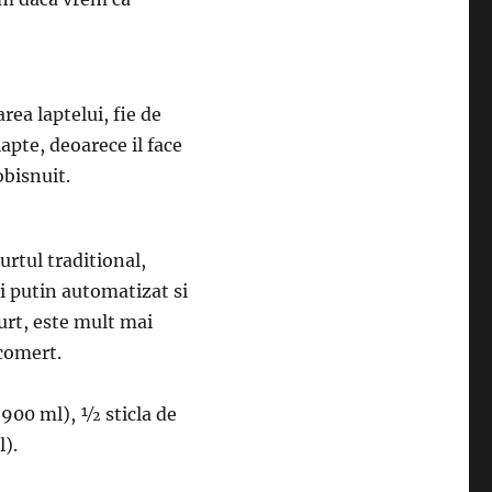
rea laptelui, fie de
apte, deoarece il face
obisnuit.
urtul traditional,
i putin automatizat si
curt, este mult mai
 comert.
(900 ml), ½ sticla de
l).