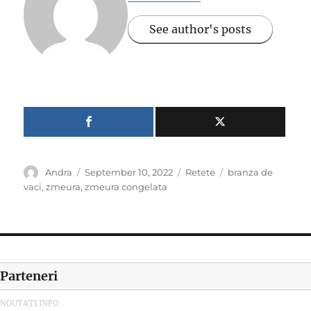
See author's posts
Author
Posted
Categories
Tags
Andra
September 10, 2022
Retete
branza de
on
vaci
,
zmeura
,
zmeura congelata
Parteneri
NOUTATI.INFO