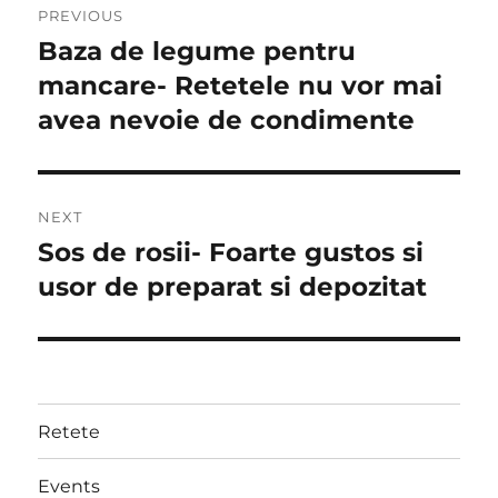
PREVIOUS
navigation
Baza de legume pentru
Previous
post:
mancare- Retetele nu vor mai
avea nevoie de condimente
NEXT
Sos de rosii- Foarte gustos si
Next
post:
usor de preparat si depozitat
Retete
Events