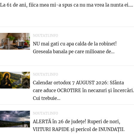
La 61 de ani, fiica mea mi-a spus ca nu ma vrea la nunta ei....
NOUTATI.INFO
NU mai gati cu apa calda de la robinet!
Greseala banala pe care milioane de...
NOUTATI.INFO
Calendar ortodox 7 AUGUST 2026: Sfânta
care aduce OCROTIRE în necazuri și încercări.
Cui trebuie...
NOUTATI.INFO
ALERTĂ în 26 de județe! Ruperi de nori,
VIITURI RAPIDE și pericol de INUNDAȚII.