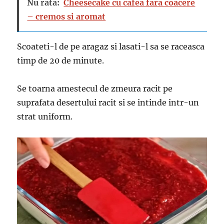
Nu rata:
Cheesecake cu cafea fara coacere
– cremos si aromat
Scoateti-l de pe aragaz si lasati-l sa se raceasca
timp de 20 de minute.
Se toarna amestecul de zmeura racit pe
suprafata desertului racit si se intinde intr-un
strat uniform.