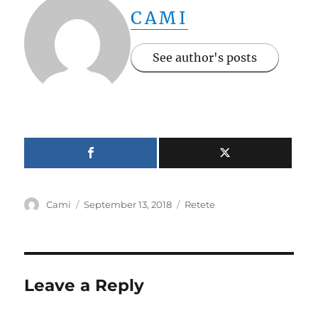
CAMI
See author's posts
Author
Posted
Categories
Cami
September 13, 2018
Retete
on
Leave a Reply