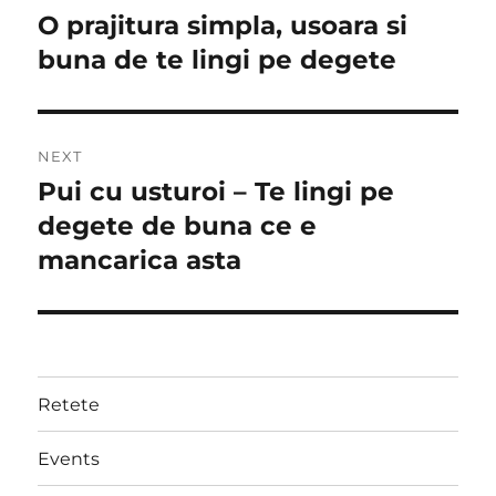
navigation
O prajitura simpla, usoara si
Previous
post:
buna de te lingi pe degete
NEXT
Pui cu usturoi – Te lingi pe
Next
post:
degete de buna ce e
mancarica asta
Retete
Events