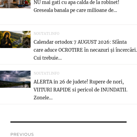
NU mai gati cu apa calda de la robinet!
Greseala banala pe care milioane de...
NOUTATI.INFO
Calendar ortodox 7 AUGUST 2026: Sfânta
care aduce OCROTIRE în necazuri și încercări.
Cui trebuie...
NOUTATI.INFO
ALERTA in 26 de judete! Rupere de nori,
VIITURI RAPIDE si pericol de INUNDATII.
Zonele...
Post
PREVIOUS