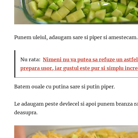
Punem uleiul, adaugam sare si piper si amestecam.
Nu rata:
Nimeni nu va putea sa refuze un astfel 
prepara usor, iar gustul este pur si simplu incre
Batem ouale cu putina sare si putin piper.
Le adaugam peste devlecel si apoi punem branza ra
deasupra.