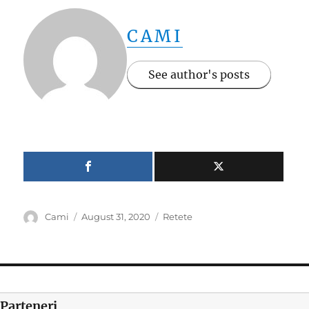
CAMI
See author's posts
Author
Posted
Categories
Cami
August 31, 2020
Retete
on
Parteneri