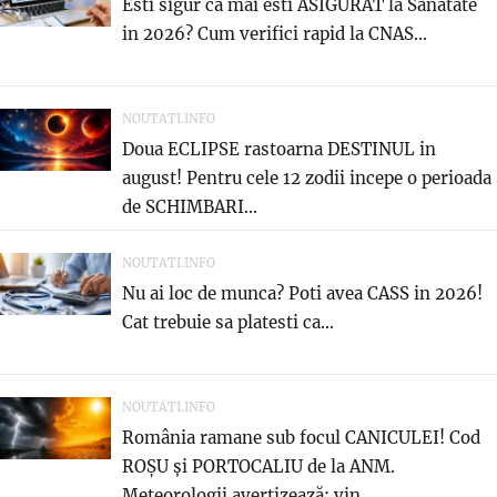
Esti sigur ca mai esti ASIGURAT la Sanatate
in 2026? Cum verifici rapid la CNAS...
NOUTATI.INFO
Doua ECLIPSE rastoarna DESTINUL in
august! Pentru cele 12 zodii incepe o perioada
de SCHIMBARI...
NOUTATI.INFO
Nu ai loc de munca? Poti avea CASS in 2026!
Cat trebuie sa platesti ca...
NOUTATI.INFO
România ramane sub focul CANICULEI! Cod
ROȘU și PORTOCALIU de la ANM.
Meteorologii avertizează: vin...