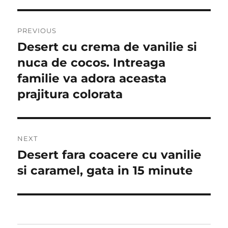
Post
PREVIOUS
navigation
Desert cu crema de vanilie si
Previous
post:
nuca de cocos. Intreaga
familie va adora aceasta
prajitura colorata
NEXT
Desert fara coacere cu vanilie
Next
post:
si caramel, gata in 15 minute