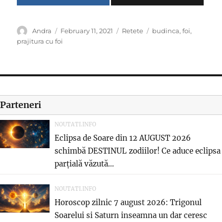
Author
Posted
Categories
Tags
Andra
February 11, 2021
Retete
budinca
,
foi
,
on
prajitura cu foi
Parteneri
NOUTATI.INFO
Eclipsa de Soare din 12 AUGUST 2026
schimbă DESTINUL zodiilor! Ce aduce eclipsa
parțială văzută...
NOUTATI.INFO
Horoscop zilnic 7 august 2026: Trigonul
Soarelui si Saturn inseamna un dar ceresc