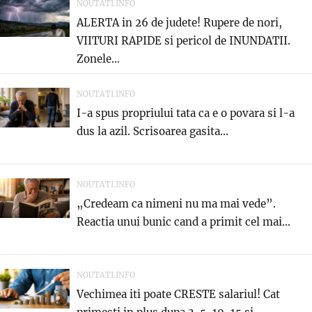
NOUTATI.INFO
ALERTA in 26 de judete! Rupere de nori,
VIITURI RAPIDE si pericol de INUNDATII.
Zonele...
NOUTATI.INFO
I-a spus propriului tata ca e o povara si l-a
dus la azil. Scrisoarea gasita...
NOUTATI.INFO
„Credeam ca nimeni nu ma mai vede”.
Reactia unui bunic cand a primit cel mai...
NOUTATI.INFO
Vechimea iti poate CRESTE salariul! Cat