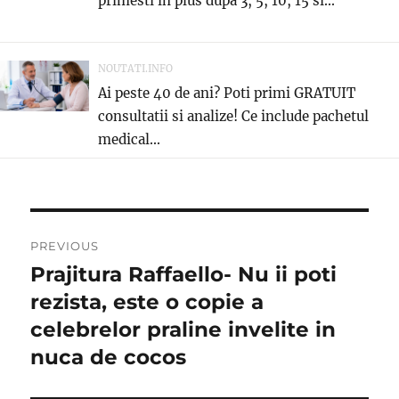
primesti in plus dupa 3, 5, 10, 15 si...
NOUTATI.INFO
Ai peste 40 de ani? Poti primi GRATUIT
consultatii si analize! Ce include pachetul
medical...
Post
PREVIOUS
navigation
Prajitura Raffaello- Nu ii poti
Previous
post:
rezista, este o copie a
celebrelor praline invelite in
nuca de cocos