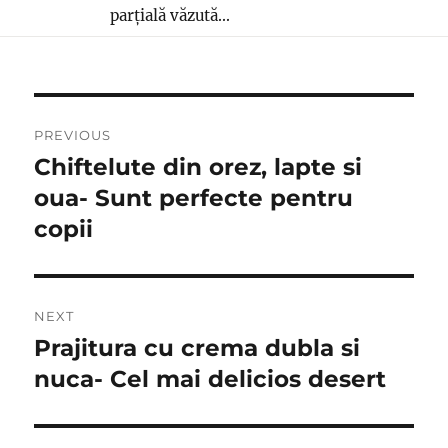
parțială văzută...
Post
PREVIOUS
navigation
Chiftelute din orez, lapte si
Previous
post:
oua- Sunt perfecte pentru
copii
NEXT
Prajitura cu crema dubla si
Next
post:
nuca- Cel mai delicios desert