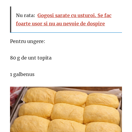
Nu rata:
Gogosi sarate cu usturoi. Se fac
foarte usor si nu au nevoie de dospire
Pentru ungere:
80 g de unt topita
1 galbenus