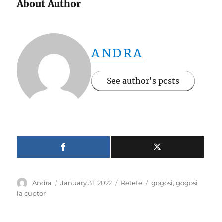
About Author
ANDRA
See author's posts
Author
Posted
Categories
Tags
Andra
January 31, 2022
Retete
gogosi
,
gogosi
on
la cuptor