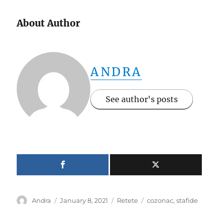
About Author
ANDRA
See author's posts
Author
Posted
Categories
Tags
Andra
January 8, 2021
Retete
cozonac
,
stafide
on