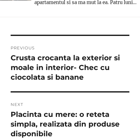
apartamentul si sa ma mut la ea. Patru luni...
Post
PREVIOUS
navigation
Crusta crocanta la exterior si
Previous
post:
moale in interior- Chec cu
ciocolata si banane
NEXT
Placinta cu mere: o reteta
Next
post:
simpla, realizata din produse
disponibile