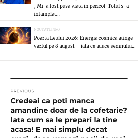
„Mi-a fost pusa viata in pericol. Totul s-a
intamplat...
NOUTATI.INFO
Poarta Leului 2026: Energia cosmica atinge
varful pe 8 august – iata ce aduce semnului...
Post
PREVIOUS
navigation
Credeai ca poti manca
Previous
post:
amandine doar de la cofetarie?
Iata cum sa le prepari la tine
acasa! E mai simplu decat