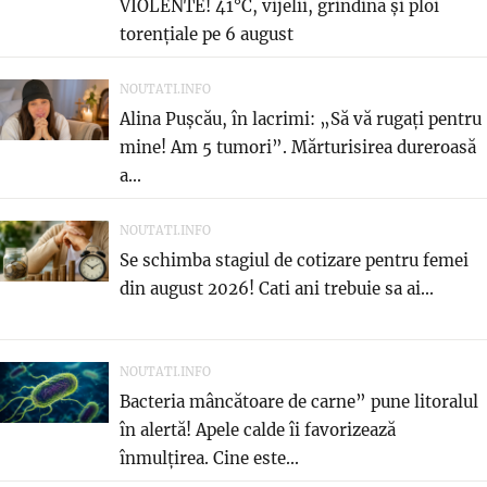
VIOLENTE! 41°C, vijelii, grindină și ploi
torențiale pe 6 august
NOUTATI.INFO
Alina Pușcău, în lacrimi: „Să vă rugați pentru
mine! Am 5 tumori”. Mărturisirea dureroasă
a...
NOUTATI.INFO
Se schimba stagiul de cotizare pentru femei
din august 2026! Cati ani trebuie sa ai...
NOUTATI.INFO
Bacteria mâncătoare de carne” pune litoralul
în alertă! Apele calde îi favorizează
înmulțirea. Cine este...