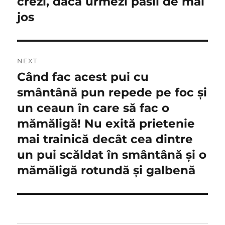
crezi, daca urmezi pasii de mai
jos
NEXT
Când fac acest pui cu
Next
post:
smântână pun repede pe foc și
un ceaun în care să fac o
mămăligă! Nu exită prietenie
mai trainică decât cea dintre
un pui scăldat în smântână și o
mămăligă rotundă și galbenă