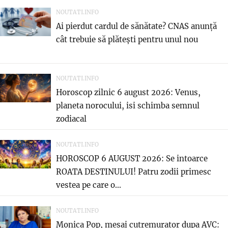
NOUTATI.INFO
Ai pierdut cardul de sănătate? CNAS anunță
cât trebuie să plătești pentru unul nou
NOUTATI.INFO
Horoscop zilnic 6 august 2026: Venus,
planeta norocului, isi schimba semnul
zodiacal
NOUTATI.INFO
HOROSCOP 6 AUGUST 2026: Se intoarce
ROATA DESTINULUI! Patru zodii primesc
vestea pe care o...
NOUTATI.INFO
Monica Pop, mesaj cutremurator dupa AVC: