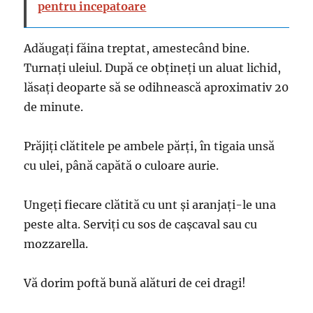
pentru incepatoare
Adăugați făina treptat, amestecând bine.
Turnați uleiul. După ce obțineți un aluat lichid,
lăsați deoparte să se odihnească aproximativ 20
de minute.
Prăjiți clătitele pe ambele părți, în tigaia unsă
cu ulei, până capătă o culoare aurie.
Ungeți fiecare clătită cu unt și aranjați-le una
peste alta. Serviți cu sos de cașcaval sau cu
mozzarella.
Vă dorim poftă bună alături de cei dragi!