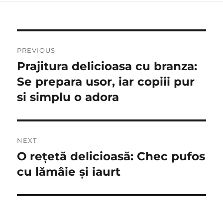
Post
PREVIOUS
navigation
Prajitura delicioasa cu branza:
Previous
post:
Se prepara usor, iar copiii pur
si simplu o adora
NEXT
O rețetă delicioasă: Chec pufos
Next
post:
cu lămâie și iaurt