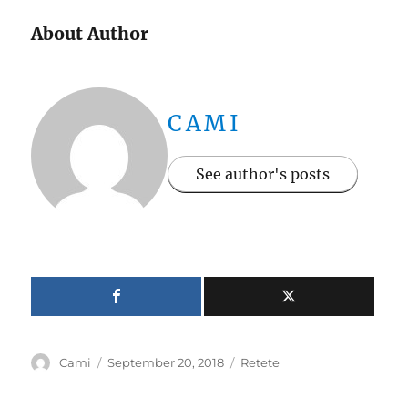
About Author
CAMI
See author's posts
Author
Posted
Categories
Cami
September 20, 2018
Retete
on