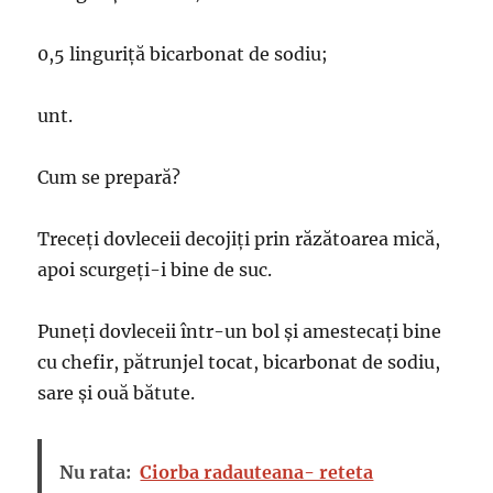
0,5 linguriță bicarbonat de sodiu;
unt.
Cum se prepară?
Treceți dovleceii decojiți prin răzătoarea mică,
apoi scurgeți-i bine de suc.
Puneți dovleceii într-un bol și amestecați bine
cu chefir, pătrunjel tocat, bicarbonat de sodiu,
sare și ouă bătute.
Nu rata:
Ciorba radauteana- reteta