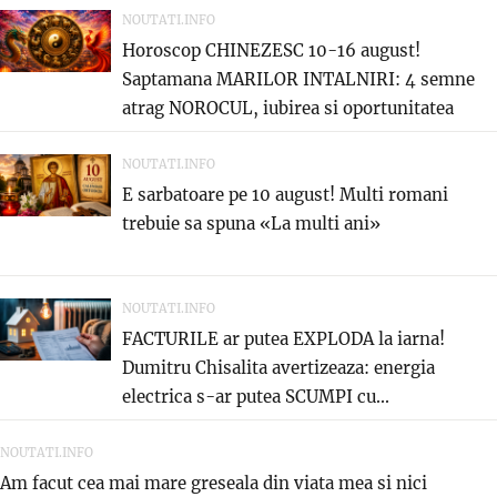
NOUTATI.INFO
Horoscop CHINEZESC 10-16 august!
Saptamana MARILOR INTALNIRI: 4 semne
atrag NOROCUL, iubirea si oportunitatea
care...
NOUTATI.INFO
E sarbatoare pe 10 august! Multi romani
trebuie sa spuna «La multi ani»
NOUTATI.INFO
FACTURILE ar putea EXPLODA la iarna!
Dumitru Chisalita avertizeaza: energia
electrica s-ar putea SCUMPI cu...
NOUTATI.INFO
Am facut cea mai mare greseala din viata mea si nici