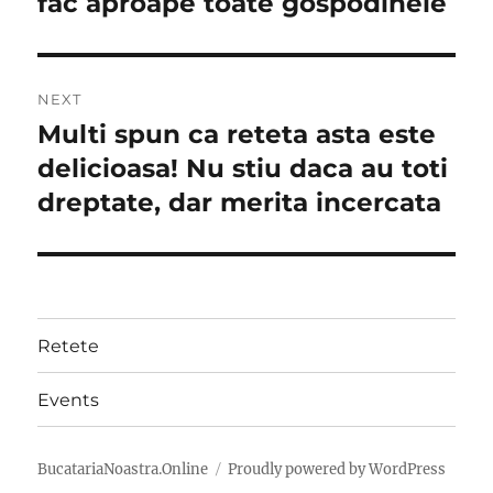
fac aproape toate gospodinele
NEXT
Multi spun ca reteta asta este
Next
post:
delicioasa! Nu stiu daca au toti
dreptate, dar merita incercata
Retete
Events
BucatariaNoastra.Online
Proudly powered by WordPress