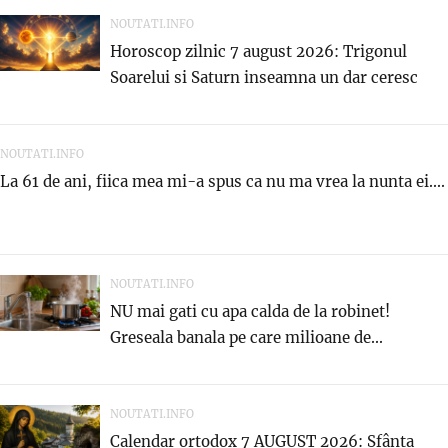
NOUTATI.INFO
Horoscop zilnic 7 august 2026: Trigonul
Soarelui si Saturn inseamna un dar ceresc
NOUTATI.INFO
La 61 de ani, fiica mea mi-a spus ca nu ma vrea la nunta ei....
NOUTATI.INFO
NU mai gati cu apa calda de la robinet!
Greseala banala pe care milioane de...
NOUTATI.INFO
Calendar ortodox 7 AUGUST 2026: Sfânta