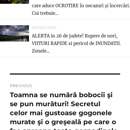
care aduce OCROTIRE în necazuri și încercări.
Cui trebuie...
NOUTATI.INFO
ALERTA in 26 de judete! Rupere de nori,
VIITURI RAPIDE si pericol de INUNDATII.
Zonele...
Post
PREVIOUS
navigation
Toamna se numără bobocii şi
Previous
post:
se pun murături! Secretul
celor mai gustoase gogonele
murate şi o greşeală pe care o