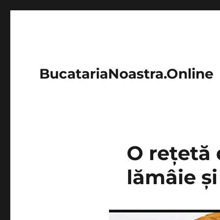
BucatariaNoastra.Online
O rețetă 
lămâie și