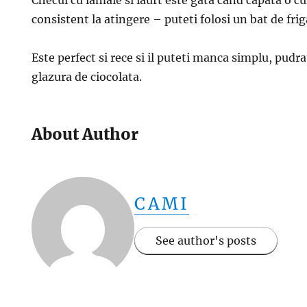
Checul cu lamaie si iaurt este gata cand capata o c
consistent la atingere – puteti folosi un bat de fri
Este perfect si rece si il puteti manca simplu, pudr
glazura de ciocolata.
About Author
CAMI
See author's posts