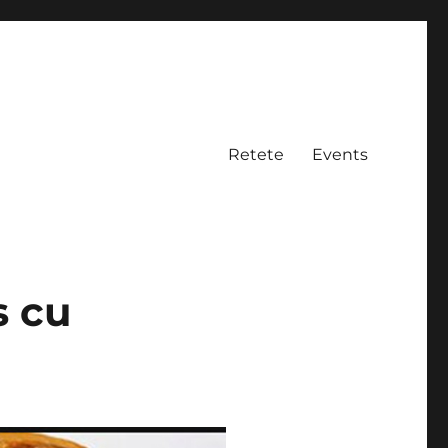
Retete
Events
s cu