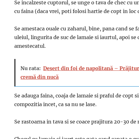
Se incalzeste cuptorul, se unge o tava de chec cu un
cu faina (daca vrei, poti folosi hartie de copt in loc 
Se amestaca ouale cu zaharul, bine, pana cand se 
uleiul, lingurita de suc de lamaie si iaurtul, apoi se
amestecatul.
Nu rata:
Desert din foi de napolitană – Prăjitu
cremă din nucă
Se adauga faina, coaja de lamaie si praful de copt 
compozitia incet, ca sa nu se lase.
Se rastoarna in tava si se coace prajitura 20-30 de