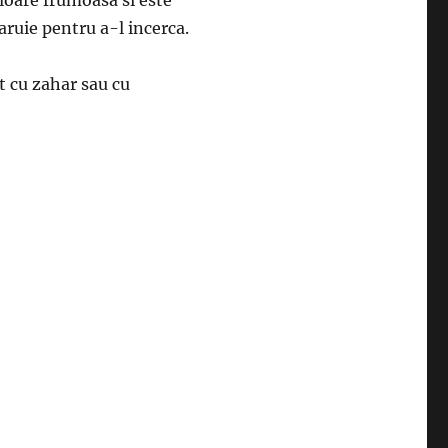
uloare frumoasa si este
garuie pentru a-l incerca.
at cu zahar sau cu