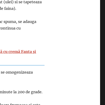
t (ulei) si se tapeteaza
de faina).
fac spuma, se adauga
 continua cu
ră cu cremă Fanta și
si se omogenizeaza
 minute la 200 de grade.