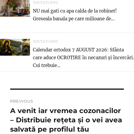
NOUTATI.INFO
NU mai gati cu apa calda de la robinet!
Greseala banala pe care milioane de...
NOUTATI.INFO
Calendar ortodox 7 AUGUST 2026: Sfânta
care aduce OCROTIRE în necazuri și încercări.
Cui trebuie...
Post
PREVIOUS
navigation
A venit iar vremea cozonacilor
Previous
post:
– Distribuie rețeta și o vei avea
salvată pe profilul tău