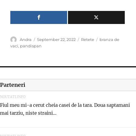
Author
Posted
Categories
Tags
Andra
September 22, 2022
Retete
branza de
on
vaci
,
pandispan
Parteneri
NOUTATI.INFO
Fiul meu mi-a cerut cheia casei de la tara. Doua saptamani
mai tarziu, niste straini...