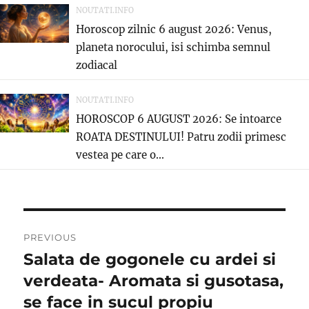
NOUTATI.INFO
Horoscop zilnic 6 august 2026: Venus,
planeta norocului, isi schimba semnul
zodiacal
NOUTATI.INFO
HOROSCOP 6 AUGUST 2026: Se intoarce
ROATA DESTINULUI! Patru zodii primesc
vestea pe care o...
Post
PREVIOUS
navigation
Salata de gogonele cu ardei si
Previous
post:
verdeata- Aromata si gusotasa,
se face in sucul propiu