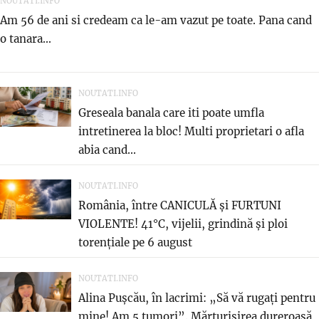
NOUTATI.INFO
Am 56 de ani si credeam ca le-am vazut pe toate. Pana cand
o tanara...
NOUTATI.INFO
Greseala banala care iti poate umfla
intretinerea la bloc! Multi proprietari o afla
abia cand...
NOUTATI.INFO
România, între CANICULĂ și FURTUNI
VIOLENTE! 41°C, vijelii, grindină și ploi
torențiale pe 6 august
NOUTATI.INFO
Alina Pușcău, în lacrimi: „Să vă rugați pentru
mine! Am 5 tumori”. Mărturisirea dureroasă