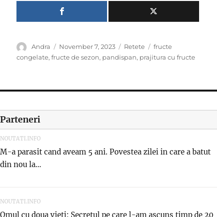
Author
Posted
Categories
Tags
Andra
November 7, 2023
Retete
fructe
on
congelate
,
fructe de sezon
,
pandispan
,
prajitura cu fructe
Parteneri
NOUTATI.INFO
M-a parasit cand aveam 5 ani. Povestea zilei in care a batut
din nou la...
NOUTATI.INFO
Omul cu doua vieti: Secretul pe care l-am ascuns timp de 20