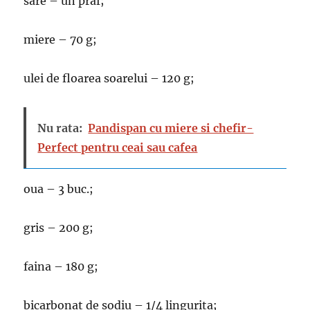
sare – un praf;
miere – 70 g;
ulei de floarea soarelui – 120 g;
Nu rata:
Pandispan cu miere si chefir-
Perfect pentru ceai sau cafea
oua – 3 buc.;
gris – 200 g;
faina – 180 g;
bicarbonat de sodiu – 1/4 lingurita;