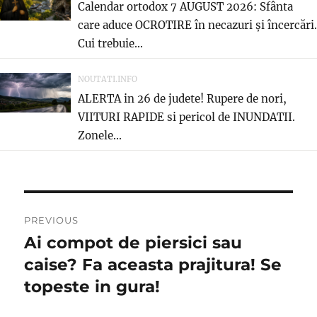
Calendar ortodox 7 AUGUST 2026: Sfânta
care aduce OCROTIRE în necazuri și încercări.
Cui trebuie...
NOUTATI.INFO
ALERTA in 26 de judete! Rupere de nori,
VIITURI RAPIDE si pericol de INUNDATII.
Zonele...
Post
PREVIOUS
navigation
Ai compot de piersici sau
Previous
post:
caise? Fa aceasta prajitura! Se
topeste in gura!