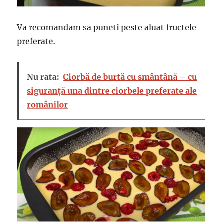
Va recomandam sa puneti peste aluat fructele
preferate.
Nu rata:
Ciorbă de burtă cu smântână – cu
siguranță una dintre ciorbele preferate ale
românilor