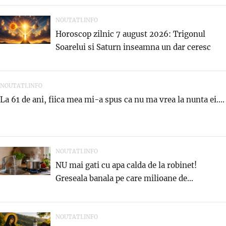
NOUTATI.INFO
Horoscop zilnic 7 august 2026: Trigonul
Soarelui si Saturn inseamna un dar ceresc
NOUTATI.INFO
La 61 de ani, fiica mea mi-a spus ca nu ma vrea la nunta ei....
NOUTATI.INFO
NU mai gati cu apa calda de la robinet!
Greseala banala pe care milioane de...
NOUTATI.INFO